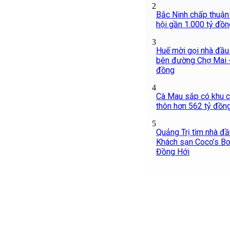
2
Bắc Ninh chấp thuận
hội gần 1.000 tỷ đồn
3
Huế mời gọi nhà đầu 
bên đường Chợ Mai -
đồng
4
Cà Mau sắp có khu c
thôn hơn 562 tỷ đồng
5
Quảng Trị tìm nhà đầ
Khách sạn Coco’s Bo
Đồng Hới