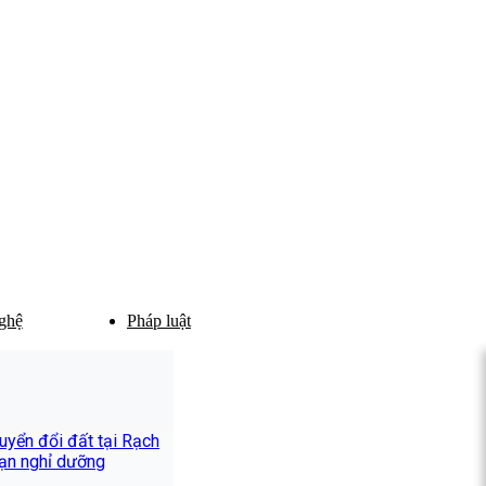
ghệ
Pháp luật
yển đổi đất tại Rạch
ạn nghỉ dưỡng