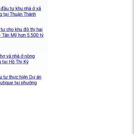
 đầu tư khu nhà ở xã
g tại Thuận Thành
tư cho khu đô thị hai
 Tân Mỹ hơn 5.500 tỷ
hợ và nhà ở nông
 tại Hồ Thị Kỷ
u tư thực hiện Dự án
utique tại phường