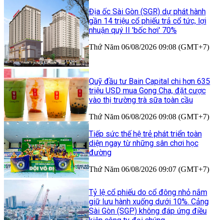
Địa ốc Sài Gòn (SGR) dự phát hành
gần 14 triệu cổ phiếu trả cổ tức, lợi
nhuận quý II 'bốc hơi' 70%
Thứ Năm 06/08/2026 09:08 (GMT+7)
Quỹ đầu tư Bain Capital chi hơn 635
triệu USD mua Gong Cha, đặt cược
vào thị trường trà sữa toàn cầu
Thứ Năm 06/08/2026 09:08 (GMT+7)
Tiếp sức thế hệ trẻ phát triển toàn
diện ngay từ những sân chơi học
đường
Thứ Năm 06/08/2026 09:07 (GMT+7)
Tỷ lệ cổ phiếu do cổ đông nhỏ nắm
giữ lưu hành xuống dưới 10%. Cảng
Sài Gòn (SGP) không đáp ứng điều