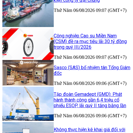
kiện công ty đại chúng
Thứ Năm 06/08/2026 09:07 (GMT+7)
Công nghiệp Cao su Miền Nam
(CSM) đề ra mục tiêu lãi 30 tỷ đồng
trong quý III/2026
Thứ Năm 06/08/2026 09:07 (GMT+7)
Sasco (SAS) bổ nhiệm tân Tổng Giám
đốc
Thứ Năm 06/08/2026 09:06 (GMT+7)
Tập đoàn Gemadept (GMD): Phát
hành thành công gần 6,4 triệu cổ
phiếu ESOP, lãi quý II tăng bằng lần
Thứ Năm 06/08/2026 09:06 (GMT+7)
Không thực hiện kê khai giá đối với