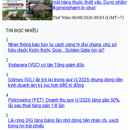
mặt hàng thuốc thiết yếu, Dược phẩm
Agimexpharm bị phạt
Thứ Năm 06/08/2026 09:03 (GMT+7)
TIN ĐỌC NHIỀU
1
Nhận thông báo hủy tư cách công ty đại chúng, chủ sở
hữu chuỗi Kichi-Kichi, Gogi... Golden Gate nói gì?
2
Viglacera (VGC) có tân Tổng giám đốc
3
Gilimex (GIL) lãi trở lại trong quý II/2026 nhưng dòng tiền
kinh doanh âm kỷ lục hơn 680 tỷ đồng
4
Petrosetco (PET): Doanh thu quý II/2026 tăng gần 50%,
lãi sau thuế tăng gấp 1,8 lần
5
Lãi ròng DIG tăng bằng lần nhờ dòng tiền nhàn rỗi, sạch
bóng nợ trái phiếu