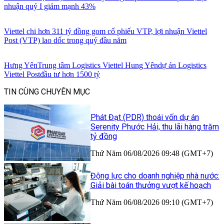
nhuận quý I giảm mạnh 43%
Viettel chi hơn 311 tỷ đồng gom cổ phiếu VTP, lợi nhuận Viettel
Post (VTP) lao dốc trong quý đầu năm
Hưng Yên
Trung tâm Logistics Viettel Hung Yên
dự án Logistics
Viettel Post
đầu tư hơn 1500 tỷ
TIN CÙNG CHUYÊN MỤC
Phát Đạt (PDR) thoái vốn dự án
Serenity Phước Hải, thu lãi hàng trăm
tỷ đồng
Thứ Năm 06/08/2026 09:48 (GMT+7)
Động lực cho doanh nghiệp nhà nước:
Giải bài toán thưởng vượt kế hoạch
Thứ Năm 06/08/2026 09:10 (GMT+7)