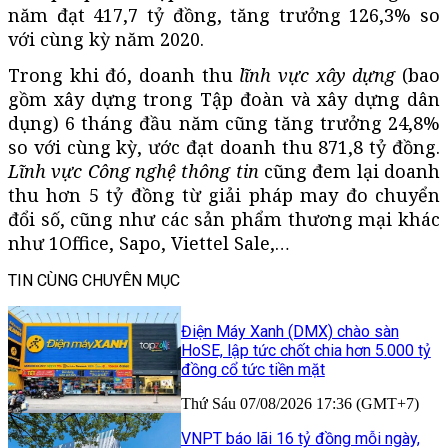
năm đạt 417,7 tỷ đồng, tăng trưởng 126,3% so
với cùng kỳ năm 2020.
Trong khi đó, doanh thu
lĩnh vực xây dựng
(bao
gồm xây dựng trong Tập đoàn và xây dựng dân
dụng) 6 tháng đầu năm cũng tăng trưởng 24,8%
so với cùng kỳ, ước đạt doanh thu 871,8 tỷ đồng.
Lĩnh vực Công nghệ thông tin
cũng đem lại doanh
thu hơn 5 tỷ đồng từ giải pháp may đo chuyển
đổi số, cũng như các sản phẩm thương mại khác
như 1Office, Sapo, Viettel Sale,…
TIN CÙNG CHUYÊN MỤC
Điện Máy Xanh (DMX) chào sàn
HoSE, lập tức chốt chia hơn 5.000 tỷ
đồng cổ tức tiền mặt
Thứ Sáu 07/08/2026 17:36 (GMT+7)
VNPT báo lãi 16 tỷ đồng mỗi ngày,