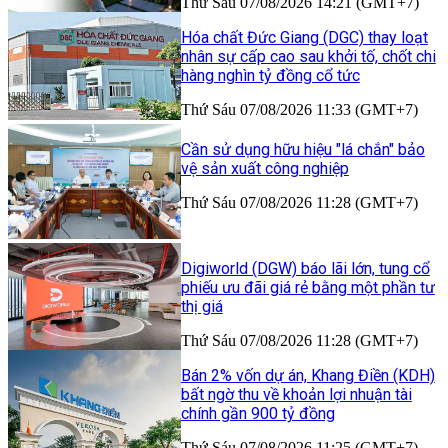
Thứ Sáu 07/08/2026 14:21 (GMT+7)
Hóa chất Đức Giang (DGC) thay loạt
nhân sự cấp cao sau khởi tố, chốt chi
hàng nghìn tỷ đồng cổ tức
Thứ Sáu 07/08/2026 11:33 (GMT+7)
Cần sử dụng hữu hiệu "lá chắn" bảo
vệ sản xuất công nghiệp
Thứ Sáu 07/08/2026 11:28 (GMT+7)
Digiworld (DGW) báo lãi lớn, tung cổ
phiếu ưu đãi giá rẻ bằng một phần tư
thị giá
Thứ Sáu 07/08/2026 11:28 (GMT+7)
Bán 2% vốn dự án, Khang Điền (KDH)
bất ngờ thu về khoản lợi nhuận tài
chính gần 900 tỷ đồng
Thứ Sáu 07/08/2026 11:25 (GMT+7)