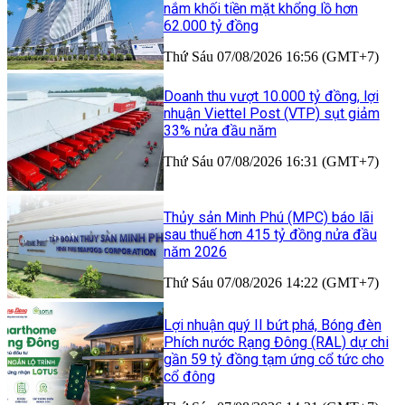
nắm khối tiền mặt khổng lồ hơn
62.000 tỷ đồng
Thứ Sáu 07/08/2026 16:56 (GMT+7)
Doanh thu vượt 10.000 tỷ đồng, lợi
nhuận Viettel Post (VTP) sụt giảm
33% nửa đầu năm
Thứ Sáu 07/08/2026 16:31 (GMT+7)
Thủy sản Minh Phú (MPC) báo lãi
sau thuế hơn 415 tỷ đồng nửa đầu
năm 2026
Thứ Sáu 07/08/2026 14:22 (GMT+7)
Lợi nhuận quý II bứt phá, Bóng đèn
Phích nước Rạng Đông (RAL) dự chi
gần 59 tỷ đồng tạm ứng cổ tức cho
cổ đông