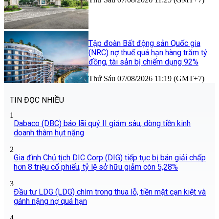
Tập đoàn Bất động sản Quốc gia
(NRC) nợ thuế quá hạn hàng trăm tỷ
đồng, tài sản bị chiếm dụng 92%
Thứ Sáu 07/08/2026 11:19 (GMT+7)
TIN ĐỌC NHIỀU
1
Dabaco (DBC) báo lãi quý II giảm sâu, dòng tiền kinh
doanh thâm hụt nặng
2
Gia đình Chủ tịch DIC Corp (DIG) tiếp tục bị bán giải chấp
hơn 8 triệu cổ phiếu, tỷ lệ sở hữu giảm còn 5,28%
3
Đầu tư LDG (LDG) chìm trong thua lỗ, tiền mặt cạn kiệt và
gánh nặng nợ quá hạn
4