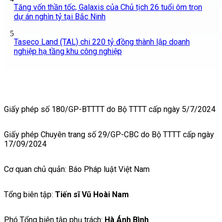
Tăng vốn thần tốc, Galaxis của Chủ tịch 26 tuổi ôm trọn
dự án nghìn tỷ tại Bắc Ninh
5
Taseco Land (TAL) chi 220 tỷ đồng thành lập doanh
nghiệp hạ tầng khu công nghiệp
Giấy phép số 180/GP-BTTTT do Bộ TTTT cấp ngày 5/7/2024
Giấy phép Chuyên trang số 29/GP-CBC do Bộ TTTT cấp ngày
17/09/2024
Cơ quan chủ quản: Báo Pháp luật Việt Nam
Tổng biên tập:
Tiến sĩ Vũ Hoài Nam
Phó Tổng biên tập phụ trách:
Hà Ánh Bình