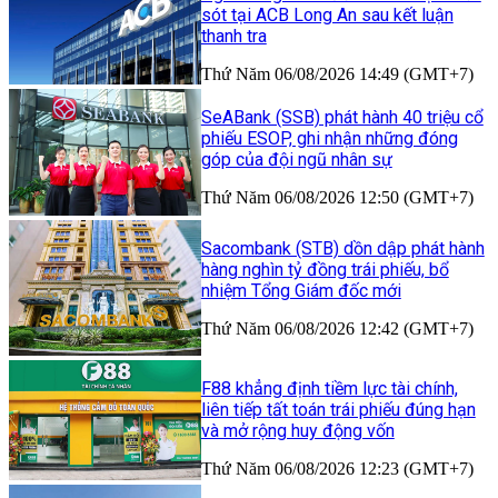
sót tại ACB Long An sau kết luận
thanh tra
Thứ Năm 06/08/2026 14:49 (GMT+7)
SeABank (SSB) phát hành 40 triệu cổ
phiếu ESOP, ghi nhận những đóng
góp của đội ngũ nhân sự
Thứ Năm 06/08/2026 12:50 (GMT+7)
Sacombank (STB) dồn dập phát hành
hàng nghìn tỷ đồng trái phiếu, bổ
nhiệm Tổng Giám đốc mới
Thứ Năm 06/08/2026 12:42 (GMT+7)
F88 khẳng định tiềm lực tài chính,
liên tiếp tất toán trái phiếu đúng hạn
và mở rộng huy động vốn
Thứ Năm 06/08/2026 12:23 (GMT+7)