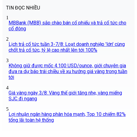
TIN ĐỌC NHIỀU
1
MBBank (MBB) sắp chào bán cổ phiếu và trả cổ tức cho
cổ đông
2
Lịch trả cổ tức tuần 3-7/8: Loạt doanh nghiệp 'lớn' cùng
chốt trả cổ tức, tỷ lệ cao nhất lên tới 100%
3
Không giữ được mốc 4.100 USD/ounce, giới chuyên gia
đưa ra dự báo trái chiều về xu hướng giá vàng trong tuần
tới
4
Giá vàng ngày 3/8: Vàng thế giới tăng nhẹ, vàng miếng
SJC đi ngang
5
Lợi nhuận ngân hàng phân hóa mạnh, Top 10 chiếm 82%
tổng lãi toàn hệ thống