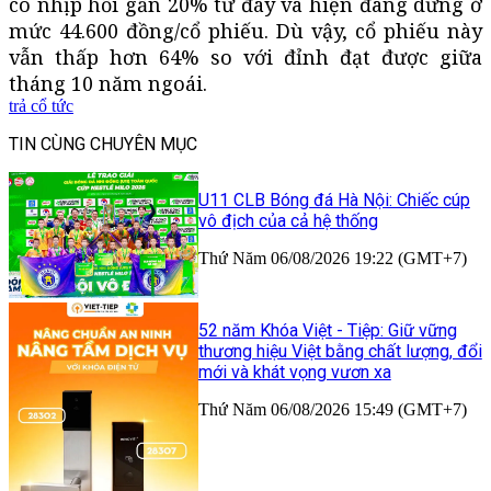
có nhịp hồi gần 20% từ đáy và hiện đang dừng ở
mức 44.600 đồng/cổ phiếu. Dù vậy, cổ phiếu này
vẫn thấp hơn 64% so với đỉnh đạt được giữa
tháng 10 năm ngoái.
trả cổ tức
TIN CÙNG CHUYÊN MỤC
U11 CLB Bóng đá Hà Nội: Chiếc cúp
vô địch của cả hệ thống
Thứ Năm 06/08/2026 19:22 (GMT+7)
52 năm Khóa Việt - Tiệp: Giữ vững
thương hiệu Việt bằng chất lượng, đổi
mới và khát vọng vươn xa
Thứ Năm 06/08/2026 15:49 (GMT+7)