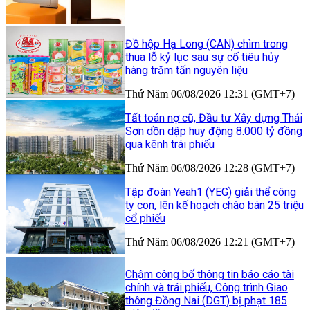
Đồ hộp Hạ Long (CAN) chìm trong
thua lỗ kỷ lục sau sự cố tiêu hủy
hàng trăm tấn nguyên liệu
Thứ Năm 06/08/2026 12:31 (GMT+7)
Tất toán nợ cũ, Đầu tư Xây dựng Thái
Sơn dồn dập huy động 8.000 tỷ đồng
qua kênh trái phiếu
Thứ Năm 06/08/2026 12:28 (GMT+7)
Tập đoàn Yeah1 (YEG) giải thể công
ty con, lên kế hoạch chào bán 25 triệu
cổ phiếu
Thứ Năm 06/08/2026 12:21 (GMT+7)
Chậm công bố thông tin báo cáo tài
chính và trái phiếu, Công trình Giao
thông Đồng Nai (DGT) bị phạt 185