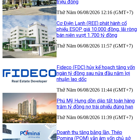
triệu đồng
Thứ Năm 06/08/2026 12:16 (GMT+7)
Cơ Điện Lạnh (REE) phát hành cổ
phiếu ESOP giá 10.000 đồng, lãi ròng
bán niên vượt 1.700 tỷ đồng
Thứ Năm 06/08/2026 11:57 (GMT+7)
Fideco (FDC) hủy kế hoạch tăng vốn
ngàn tỷ đồng sau nửa đầu năm lợi
nhuận lao dốc
Thứ Năm 06/08/2026 11:44 (GMT+7)
Phú Mỹ Hưng dồn dập tất toán hàng
trăm tỷ đồng nợ trái phiếu đúng hạn
Thứ Năm 06/08/2026 11:39 (GMT+7)
Doanh thu tăng bằng lần, Thép
Pomina (POM) vẫn âm vốn chủ sở