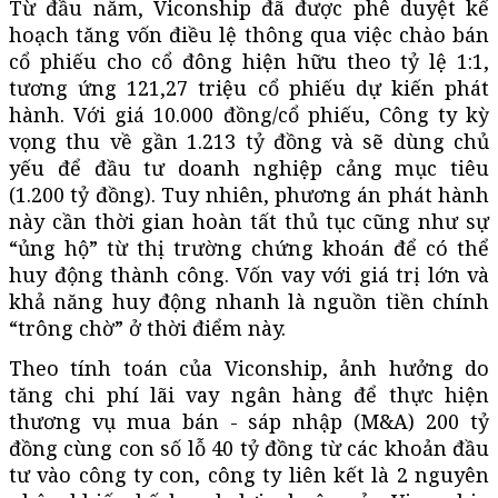
Từ đầu năm, Viconship đã được phê duyệt kế
hoạch tăng vốn điều lệ thông qua việc chào bán
cổ phiếu cho cổ đông hiện hữu theo tỷ lệ 1:1,
tương ứng 121,27 triệu cổ phiếu dự kiến phát
hành. Với giá 10.000 đồng/cổ phiếu, Công ty kỳ
vọng thu về gần 1.213 tỷ đồng và sẽ dùng chủ
yếu để đầu tư doanh nghiệp cảng mục tiêu
(1.200 tỷ đồng). Tuy nhiên, phương án phát hành
này cần thời gian hoàn tất thủ tục cũng như sự
“ủng hộ” từ thị trường chứng khoán để có thể
huy động thành công. Vốn vay với giá trị lớn và
khả năng huy động nhanh là nguồn tiền chính
“trông chờ” ở thời điểm này.
Theo tính toán của Viconship, ảnh hưởng do
tăng chi phí lãi vay ngân hàng để thực hiện
thương vụ mua bán - sáp nhập (M&A) 200 tỷ
đồng cùng con số lỗ 40 tỷ đồng từ các khoản đầu
tư vào công ty con, công ty liên kết là 2 nguyên