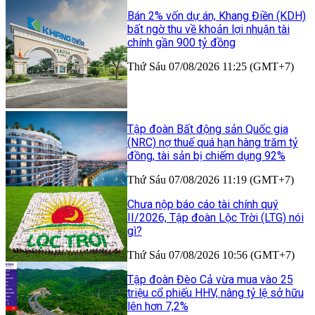
Bán 2% vốn dự án, Khang Điền (KDH)
bất ngờ thu về khoản lợi nhuận tài
chính gần 900 tỷ đồng
Thứ Sáu 07/08/2026 11:25 (GMT+7)
Tập đoàn Bất động sản Quốc gia
(NRC) nợ thuế quá hạn hàng trăm tỷ
đồng, tài sản bị chiếm dụng 92%
Thứ Sáu 07/08/2026 11:19 (GMT+7)
Chưa nộp báo cáo tài chính quý
II/2026, Tập đoàn Lộc Trời (LTG) nói
gì?
Thứ Sáu 07/08/2026 10:56 (GMT+7)
Tập đoàn Đèo Cả vừa mua vào 25
triệu cổ phiếu HHV, nâng tỷ lệ sở hữu
lên hơn 7,2%