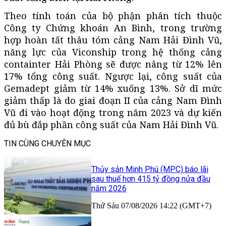
Theo tính toán của bộ phận phân tích thuộc
Công ty Chứng khoán An Bình, trong trường
hợp hoàn tất thâu tóm cảng Nam Hải Đình Vũ,
năng lực của Viconship trong hệ thống cảng
containter Hải Phòng sẽ được nâng từ 12% lên
17% tổng công suất. Ngược lại, công suất của
Gemadept giảm từ 14% xuống 13%. Sở dĩ mức
giảm thấp là do giai đoạn II của cảng Nam Đình
Vũ đi vào hoạt động trong năm 2023 và dự kiến
đủ bù đắp phần công suất của Nam Hải Đình Vũ.
TIN CÙNG CHUYÊN MỤC
Thủy sản Minh Phú (MPC) báo lãi
sau thuế hơn 415 tỷ đồng nửa đầu
năm 2026
Thứ Sáu 07/08/2026 14:22 (GMT+7)