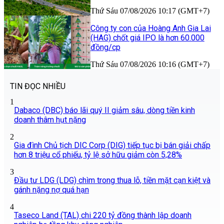
Thứ Sáu 07/08/2026 10:17 (GMT+7)
Công ty con của Hoàng Anh Gia Lai
(HAG) chốt giá IPO là hơn 60.000
đồng/cp
Thứ Sáu 07/08/2026 10:16 (GMT+7)
TIN ĐỌC NHIỀU
1
Dabaco (DBC) báo lãi quý II giảm sâu, dòng tiền kinh
doanh thâm hụt nặng
2
Gia đình Chủ tịch DIC Corp (DIG) tiếp tục bị bán giải chấp
hơn 8 triệu cổ phiếu, tỷ lệ sở hữu giảm còn 5,28%
3
Đầu tư LDG (LDG) chìm trong thua lỗ, tiền mặt cạn kiệt và
gánh nặng nợ quá hạn
4
Taseco Land (TAL) chi 220 tỷ đồng thành lập doanh