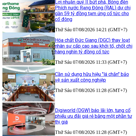
Lợi nhuận quý II bứt phá, Bóng đèn
Phích nước Rạng Đông (RAL) dự chi
gần 59 tỷ đồng tạm ứng cổ tức cho
cổ đông
Thứ Sáu 07/08/2026 14:21 (GMT+7)
Hóa chất Đức Giang (DGC) thay loạt
nhân sự cấp cao sau khởi tố, chốt chi
hàng nghìn tỷ đồng cổ tức
Thứ Sáu 07/08/2026 11:33 (GMT+7)
Cần sử dụng hữu hiệu "lá chắn" bảo
vệ sản xuất công nghiệp
Thứ Sáu 07/08/2026 11:28 (GMT+7)
Digiworld (DGW) báo lãi lớn, tung cổ
phiếu ưu đãi giá rẻ bằng một phần tư
thị giá
Thứ Sáu 07/08/2026 11:28 (GMT+7)