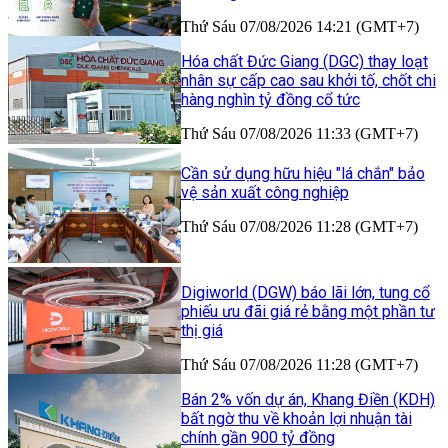
Thứ Sáu 07/08/2026 14:21 (GMT+7)
Hóa chất Đức Giang (DGC) thay loạt
nhân sự cấp cao sau khởi tố, chốt chi
hàng nghìn tỷ đồng cổ tức
Thứ Sáu 07/08/2026 11:33 (GMT+7)
Cần sử dụng hữu hiệu "lá chắn" bảo
vệ sản xuất công nghiệp
Thứ Sáu 07/08/2026 11:28 (GMT+7)
Digiworld (DGW) báo lãi lớn, tung cổ
phiếu ưu đãi giá rẻ bằng một phần tư
thị giá
Thứ Sáu 07/08/2026 11:28 (GMT+7)
Bán 2% vốn dự án, Khang Điền (KDH)
bất ngờ thu về khoản lợi nhuận tài
chính gần 900 tỷ đồng