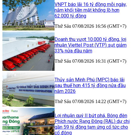
VNPT báo lãi 16 tỷ đồng mỗi ngày,
nắm khối tiền mặt khổng lồ hơn
62.000 tỷ đồng
Thứ Sáu 07/08/2026 16:56 (GMT+7)
Doanh thu vượt 10.000 tỷ đồng, lợi
nhuận Viettel Post (VTP) sụt giảm
33% nửa đầu năm
Thứ Sáu 07/08/2026 16:31 (GMT+7)
Thủy sản Minh Phú (MPC) báo lãi
sau thuế hơn 415 tỷ đồng nửa đầu
năm 2026
Thứ Sáu 07/08/2026 14:22 (GMT+7)
Lợi nhuận quý II bứt phá, Bóng đèn
Phích nước Rạng Đông (RAL) dự chi
gần 59 tỷ đồng tạm ứng cổ tức cho
cổ đông