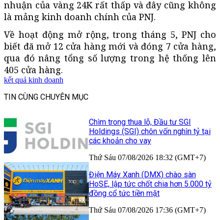
nhuận của vàng 24K rất thấp và đây cũng không
là mảng kinh doanh chính của PNJ.
Về hoạt động mở rộng, trong tháng 5, PNJ cho
biết đã mở 12 cửa hàng mới và đóng 7 cửa hàng,
qua đó nâng tổng số lượng trong hệ thống lên
405 cửa hàng.
kết quả kinh doanh
TIN CÙNG CHUYÊN MỤC
Chìm trong thua lỗ, Đầu tư SGI
Holdings (SGI) chôn vốn nghìn tỷ tại
các khoản cho vay
Thứ Sáu 07/08/2026 18:32 (GMT+7)
Điện Máy Xanh (DMX) chào sàn
HoSE, lập tức chốt chia hơn 5.000 tỷ
đồng cổ tức tiền mặt
Thứ Sáu 07/08/2026 17:36 (GMT+7)