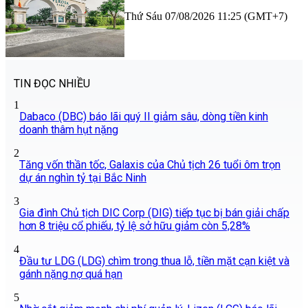
Thứ Sáu 07/08/2026 11:25 (GMT+7)
TIN ĐỌC NHIỀU
1
Dabaco (DBC) báo lãi quý II giảm sâu, dòng tiền kinh
doanh thâm hụt nặng
2
Tăng vốn thần tốc, Galaxis của Chủ tịch 26 tuổi ôm trọn
dự án nghìn tỷ tại Bắc Ninh
3
Gia đình Chủ tịch DIC Corp (DIG) tiếp tục bị bán giải chấp
hơn 8 triệu cổ phiếu, tỷ lệ sở hữu giảm còn 5,28%
4
Đầu tư LDG (LDG) chìm trong thua lỗ, tiền mặt cạn kiệt và
gánh nặng nợ quá hạn
5