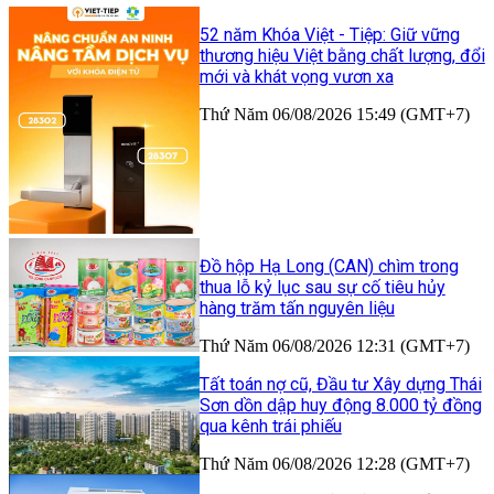
52 năm Khóa Việt - Tiệp: Giữ vững
thương hiệu Việt bằng chất lượng, đổi
mới và khát vọng vươn xa
Thứ Năm 06/08/2026 15:49 (GMT+7)
Đồ hộp Hạ Long (CAN) chìm trong
thua lỗ kỷ lục sau sự cố tiêu hủy
hàng trăm tấn nguyên liệu
Thứ Năm 06/08/2026 12:31 (GMT+7)
Tất toán nợ cũ, Đầu tư Xây dựng Thái
Sơn dồn dập huy động 8.000 tỷ đồng
qua kênh trái phiếu
Thứ Năm 06/08/2026 12:28 (GMT+7)