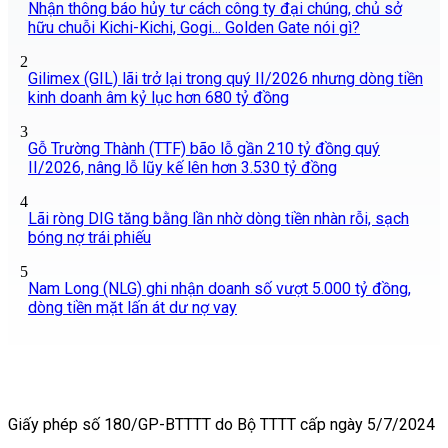
Nhận thông báo hủy tư cách công ty đại chúng, chủ sở
hữu chuỗi Kichi-Kichi, Gogi... Golden Gate nói gì?
2
Gilimex (GIL) lãi trở lại trong quý II/2026 nhưng dòng tiền
kinh doanh âm kỷ lục hơn 680 tỷ đồng
3
Gỗ Trường Thành (TTF) bão lỗ gần 210 tỷ đồng quý
II/2026, nâng lỗ lũy kế lên hơn 3.530 tỷ đồng
4
Lãi ròng DIG tăng bằng lần nhờ dòng tiền nhàn rỗi, sạch
bóng nợ trái phiếu
5
Nam Long (NLG) ghi nhận doanh số vượt 5.000 tỷ đồng,
dòng tiền mặt lấn át dư nợ vay
Giấy phép số 180/GP-BTTTT do Bộ TTTT cấp ngày 5/7/2024