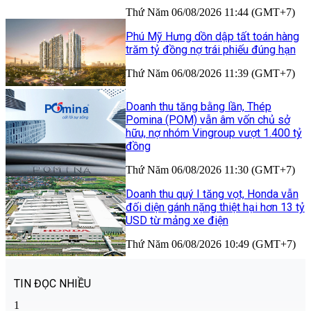
Thứ Năm 06/08/2026 11:44 (GMT+7)
Phú Mỹ Hưng dồn dập tất toán hàng
trăm tỷ đồng nợ trái phiếu đúng hạn
Thứ Năm 06/08/2026 11:39 (GMT+7)
Doanh thu tăng bằng lần, Thép
Pomina (POM) vẫn âm vốn chủ sở
hữu, nợ nhóm Vingroup vượt 1.400 tỷ
đồng
Thứ Năm 06/08/2026 11:30 (GMT+7)
Doanh thu quý I tăng vọt, Honda vẫn
đối diện gánh nặng thiệt hại hơn 13 tỷ
USD từ mảng xe điện
Thứ Năm 06/08/2026 10:49 (GMT+7)
TIN ĐỌC NHIỀU
1