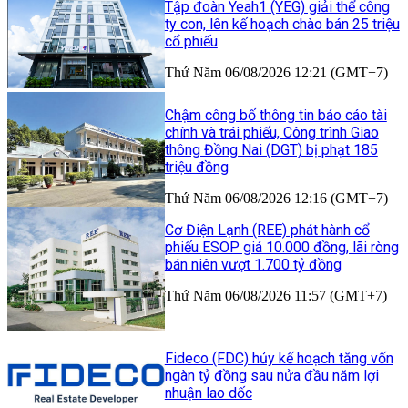
Tập đoàn Yeah1 (YEG) giải thể công
ty con, lên kế hoạch chào bán 25 triệu
cổ phiếu
Thứ Năm 06/08/2026 12:21 (GMT+7)
Chậm công bố thông tin báo cáo tài
chính và trái phiếu, Công trình Giao
thông Đồng Nai (DGT) bị phạt 185
triệu đồng
Thứ Năm 06/08/2026 12:16 (GMT+7)
Cơ Điện Lạnh (REE) phát hành cổ
phiếu ESOP giá 10.000 đồng, lãi ròng
bán niên vượt 1.700 tỷ đồng
Thứ Năm 06/08/2026 11:57 (GMT+7)
Fideco (FDC) hủy kế hoạch tăng vốn
ngàn tỷ đồng sau nửa đầu năm lợi
nhuận lao dốc