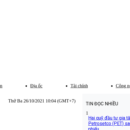
ân
Địa ốc
Tài chính
Công n
Thứ Ba 26/10/2021 10:04 (GMT+7)
TIN ĐỌC NHIỀU
1
Hai quỹ đầu tư gia t
Petrosetco (PET) sa
phiếu