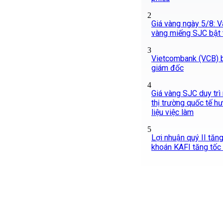
2
Giá vàng ngày 5/8: Và
vàng miếng SJC bật
3
Vietcombank (VCB) 
giám đốc
4
Giá vàng SJC duy trì
thị trường quốc tế h
liệu việc làm
5
Lợi nhuận quý II tăn
khoán KAFI tăng tốc