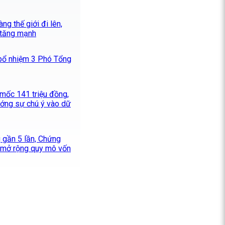
ng thế giới đi lên,
 tăng mạnh
bổ nhiệm 3 Phó Tổng
 mốc 141 triệu đồng,
ướng sự chú ý vào dữ
g gần 5 lần, Chứng
 mở rộng quy mô vốn