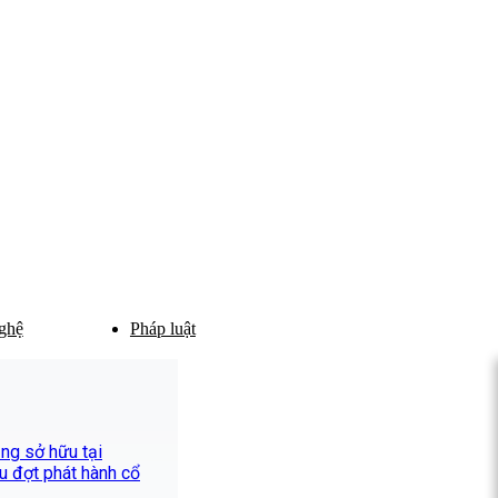
ghệ
Pháp luật
ăng sở hữu tại
u đợt phát hành cổ