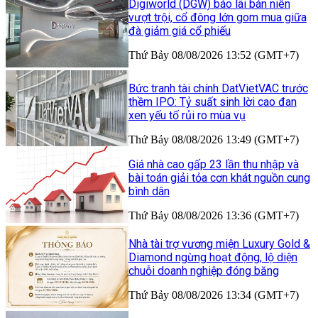
Digiworld (DGW) báo lãi bán niên
vượt trội, cổ đông lớn gom mua giữa
đà giảm giá cổ phiếu
Thứ Bảy 08/08/2026 13:52 (GMT+7)
Bức tranh tài chính DatVietVAC trước
thềm IPO: Tỷ suất sinh lời cao đan
xen yếu tố rủi ro mùa vụ
Thứ Bảy 08/08/2026 13:49 (GMT+7)
Giá nhà cao gấp 23 lần thu nhập và
bài toán giải tỏa cơn khát nguồn cung
bình dân
Thứ Bảy 08/08/2026 13:36 (GMT+7)
Nhà tài trợ vương miện Luxury Gold &
Diamond ngừng hoạt động, lộ diện
chuỗi doanh nghiệp đóng băng
Thứ Bảy 08/08/2026 13:34 (GMT+7)