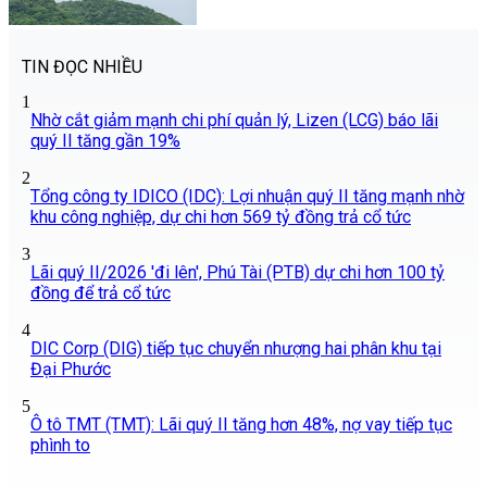
TIN ĐỌC NHIỀU
1
Nhờ cắt giảm mạnh chi phí quản lý, Lizen (LCG) báo lãi
quý II tăng gần 19%
2
Tổng công ty IDICO (IDC): Lợi nhuận quý II tăng mạnh nhờ
khu công nghiệp, dự chi hơn 569 tỷ đồng trả cổ tức
3
Lãi quý II/2026 'đi lên', Phú Tài (PTB) dự chi hơn 100 tỷ
đồng để trả cổ tức
4
DIC Corp (DIG) tiếp tục chuyển nhượng hai phân khu tại
Đại Phước
5
Ô tô TMT (TMT): Lãi quý II tăng hơn 48%, nợ vay tiếp tục
phình to