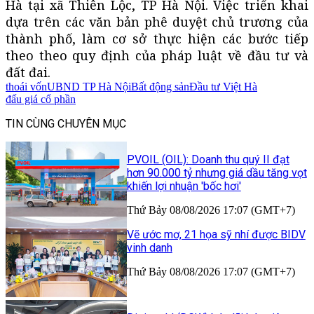
Hà tại xã Thiên Lộc, TP Hà Nội. Việc triển khai
dựa trên các văn bản phê duyệt chủ trương của
thành phố, làm cơ sở thực hiện các bước tiếp
theo theo quy định của pháp luật về đầu tư và
đất đai.
thoái vốn
UBND TP Hà Nội
Bất động sản
Đầu tư Việt Hà
đấu giá cổ phần
TIN CÙNG CHUYÊN MỤC
PVOIL (OIL): Doanh thu quý II đạt
hơn 90.000 tỷ nhưng giá dầu tăng vọt
khiến lợi nhuận 'bốc hơi'
Thứ Bảy 08/08/2026 17:07 (GMT+7)
Vẽ ước mơ, 21 họa sỹ nhí được BIDV
vinh danh
Thứ Bảy 08/08/2026 17:07 (GMT+7)