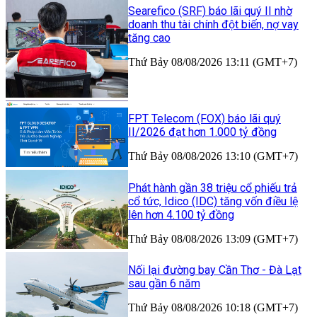
Searefico (SRF) báo lãi quý II nhờ
doanh thu tài chính đột biến, nợ vay
tăng cao
Thứ Bảy 08/08/2026 13:11 (GMT+7)
FPT Telecom (FOX) báo lãi quý
II/2026 đạt hơn 1.000 tỷ đồng
Thứ Bảy 08/08/2026 13:10 (GMT+7)
Phát hành gần 38 triệu cổ phiếu trả
cổ tức, Idico (IDC) tăng vốn điều lệ
lên hơn 4.100 tỷ đồng
Thứ Bảy 08/08/2026 13:09 (GMT+7)
Nối lại đường bay Cần Thơ - Đà Lạt
sau gần 6 năm
Thứ Bảy 08/08/2026 10:18 (GMT+7)