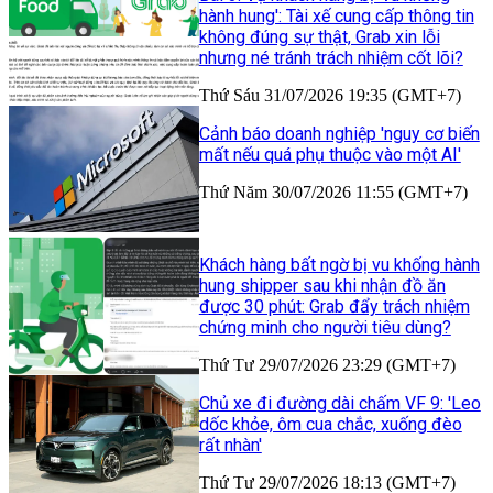
hành hung': Tài xế cung cấp thông tin
không đúng sự thật, Grab xin lỗi
nhưng né tránh trách nhiệm cốt lõi?
Thứ Sáu 31/07/2026 19:35 (GMT+7)
Cảnh báo doanh nghiệp 'nguy cơ biến
mất nếu quá phụ thuộc vào một AI'
Thứ Năm 30/07/2026 11:55 (GMT+7)
Khách hàng bất ngờ bị vu khống hành
hung shipper sau khi nhận đồ ăn
được 30 phút: Grab đẩy trách nhiệm
chứng minh cho người tiêu dùng?
Thứ Tư 29/07/2026 23:29 (GMT+7)
Chủ xe đi đường dài chấm VF 9: 'Leo
dốc khỏe, ôm cua chắc, xuống đèo
rất nhàn'
Thứ Tư 29/07/2026 18:13 (GMT+7)