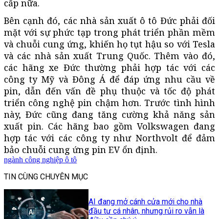
cấp nữa.
Bên cạnh đó, các nhà sản xuất ô tô Đức phải đối
mặt với sự phức tạp trong phát triển phần mềm
và chuỗi cung ứng, khiến họ tụt hậu so với Tesla
và các nhà sản xuất Trung Quốc. Thêm vào đó,
các hãng xe Đức thường phải hợp tác với các
công ty Mỹ và Đông Á để đáp ứng nhu cầu về
pin, dẫn đến vấn đề phụ thuộc và tốc độ phát
triển công nghệ pin chậm hơn. Trước tình hình
này, Đức cũng đang tăng cường khả năng sản
xuất pin. Các hãng bao gồm Volkswagen đang
hợp tác với các công ty như Northvolt để đảm
bảo chuỗi cung ứng pin EV ổn định.
ngành công nghiệp ô tô
TIN CÙNG CHUYÊN MỤC
AI đang mở cánh cửa mới cho nhà
đầu tư cá nhân, nhưng rủi ro vẫn là