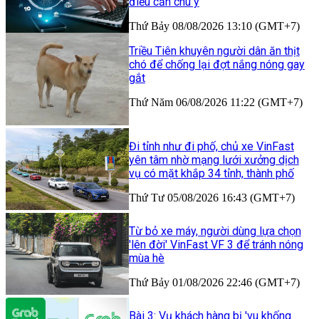
điều cần chú ý
Thứ Bảy 08/08/2026 13:10 (GMT+7)
Triều Tiên khuyên người dân ăn thịt
chó để chống lại đợt nắng nóng gay
gắt
Thứ Năm 06/08/2026 11:22 (GMT+7)
Đi tỉnh như đi phố, chủ xe VinFast
yên tâm nhờ mạng lưới xưởng dịch
vụ có mặt khắp 34 tỉnh, thành phố
Thứ Tư 05/08/2026 16:43 (GMT+7)
Từ bỏ xe máy, người dùng lựa chọn
'lên đời' VinFast VF 3 để tránh nóng
mùa hè
Thứ Bảy 01/08/2026 22:46 (GMT+7)
Bài 3: Vụ khách hàng bị 'vu khống