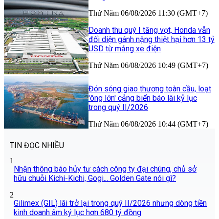
Thứ Năm 06/08/2026 11:30 (GMT+7)
Doanh thu quý I tăng vọt, Honda vẫn
đối diện gánh nặng thiệt hại hơn 13 tỷ
USD từ mảng xe điện
Thứ Năm 06/08/2026 10:49 (GMT+7)
Đón sóng giao thương toàn cầu, loạt
'ông lớn' cảng biển báo lãi kỷ lục
trong quý II/2026
Thứ Năm 06/08/2026 10:44 (GMT+7)
TIN ĐỌC NHIỀU
1
Nhận thông báo hủy tư cách công ty đại chúng, chủ sở
hữu chuỗi Kichi-Kichi, Gogi... Golden Gate nói gì?
2
Gilimex (GIL) lãi trở lại trong quý II/2026 nhưng dòng tiền
kinh doanh âm kỷ lục hơn 680 tỷ đồng