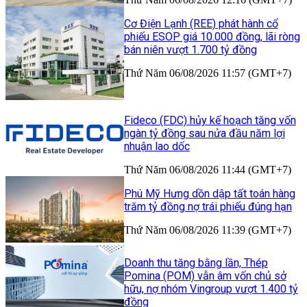
Cơ Điện Lạnh (REE) phát hành cổ
phiếu ESOP giá 10.000 đồng, lãi ròng
bán niên vượt 1.700 tỷ đồng
Thứ Năm 06/08/2026 11:57 (GMT+7)
Fideco (FDC) hủy kế hoạch tăng vốn
ngàn tỷ đồng sau nửa đầu năm lợi
nhuận lao dốc
Thứ Năm 06/08/2026 11:44 (GMT+7)
Phú Mỹ Hưng dồn dập tất toán hàng
trăm tỷ đồng nợ trái phiếu đúng hạn
Thứ Năm 06/08/2026 11:39 (GMT+7)
Doanh thu tăng bằng lần, Thép
Pomina (POM) vẫn âm vốn chủ sở
hữu, nợ nhóm Vingroup vượt 1.400 tỷ
đồng