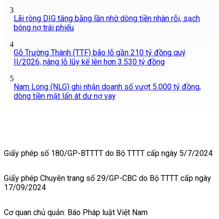
3
Lãi ròng DIG tăng bằng lần nhờ dòng tiền nhàn rỗi, sạch
bóng nợ trái phiếu
4
Gỗ Trường Thành (TTF) bão lỗ gần 210 tỷ đồng quý
II/2026, nâng lỗ lũy kế lên hơn 3.530 tỷ đồng
5
Nam Long (NLG) ghi nhận doanh số vượt 5.000 tỷ đồng,
dòng tiền mặt lấn át dư nợ vay
Giấy phép số 180/GP-BTTTT do Bộ TTTT cấp ngày 5/7/2024
Giấy phép Chuyên trang số 29/GP-CBC do Bộ TTTT cấp ngày
17/09/2024
Cơ quan chủ quản: Báo Pháp luật Việt Nam