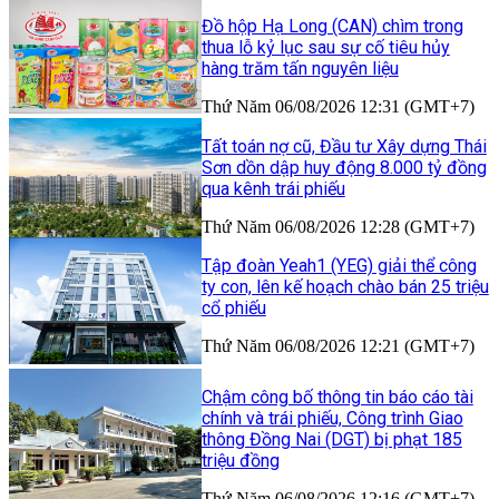
Đồ hộp Hạ Long (CAN) chìm trong
thua lỗ kỷ lục sau sự cố tiêu hủy
hàng trăm tấn nguyên liệu
Thứ Năm 06/08/2026 12:31 (GMT+7)
Tất toán nợ cũ, Đầu tư Xây dựng Thái
Sơn dồn dập huy động 8.000 tỷ đồng
qua kênh trái phiếu
Thứ Năm 06/08/2026 12:28 (GMT+7)
Tập đoàn Yeah1 (YEG) giải thể công
ty con, lên kế hoạch chào bán 25 triệu
cổ phiếu
Thứ Năm 06/08/2026 12:21 (GMT+7)
Chậm công bố thông tin báo cáo tài
chính và trái phiếu, Công trình Giao
thông Đồng Nai (DGT) bị phạt 185
triệu đồng
Thứ Năm 06/08/2026 12:16 (GMT+7)