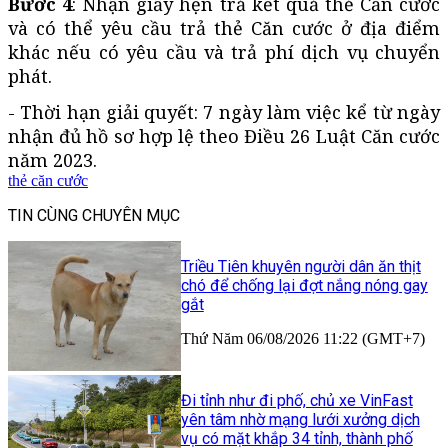
Bước 4
: Nhận giấy hẹn trả kết quả thẻ Căn cước
và có thể yêu cầu trả thẻ Căn cước ở địa điểm
khác nếu có yêu cầu và trả phí dịch vụ chuyển
phát.
- Thời hạn giải quyết: 7 ngày làm việc kể từ ngày
nhận đủ hồ sơ hợp lệ theo Điều 26 Luật Căn cước
năm 2023.
thẻ căn cước
TIN CÙNG CHUYÊN MỤC
Triều Tiên khuyên người dân ăn thịt
chó để chống lại đợt nắng nóng gay
gắt
Thứ Năm 06/08/2026 11:22 (GMT+7)
Đi tỉnh như đi phố, chủ xe VinFast
yên tâm nhờ mạng lưới xưởng dịch
vụ có mặt khắp 34 tỉnh, thành phố