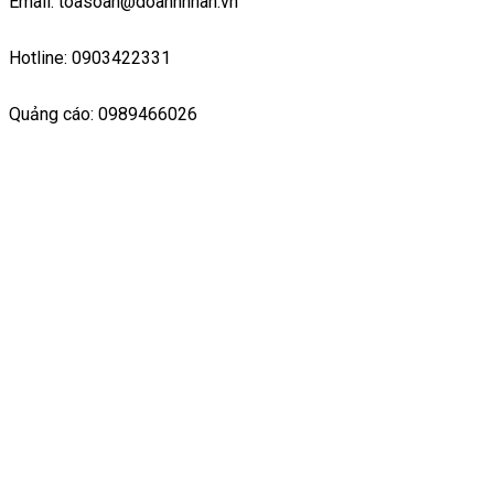
Email: toasoan@doanhnhan.vn
Hotline: 0903422331
Quảng cáo: 0989466026