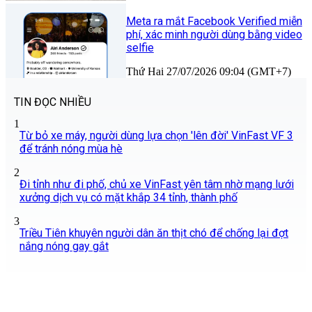
Meta ra mắt Facebook Verified miễn
phí, xác minh người dùng bằng video
selfie
Thứ Hai 27/07/2026 09:04 (GMT+7)
TIN ĐỌC NHIỀU
1
Từ bỏ xe máy, người dùng lựa chọn 'lên đời' VinFast VF 3
để tránh nóng mùa hè
2
Đi tỉnh như đi phố, chủ xe VinFast yên tâm nhờ mạng lưới
xưởng dịch vụ có mặt khắp 34 tỉnh, thành phố
3
Triều Tiên khuyên người dân ăn thịt chó để chống lại đợt
nắng nóng gay gắt