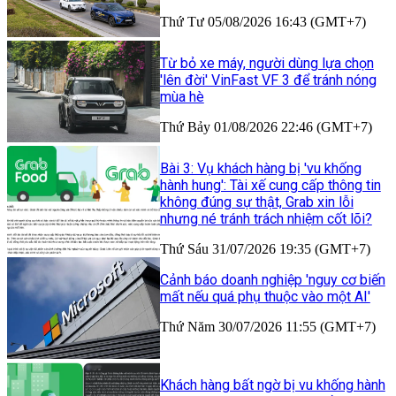
Thứ Tư 05/08/2026 16:43 (GMT+7)
Từ bỏ xe máy, người dùng lựa chọn
'lên đời' VinFast VF 3 để tránh nóng
mùa hè
Thứ Bảy 01/08/2026 22:46 (GMT+7)
Bài 3: Vụ khách hàng bị 'vu khống
hành hung': Tài xế cung cấp thông tin
không đúng sự thật, Grab xin lỗi
nhưng né tránh trách nhiệm cốt lõi?
Thứ Sáu 31/07/2026 19:35 (GMT+7)
Cảnh báo doanh nghiệp 'nguy cơ biến
mất nếu quá phụ thuộc vào một AI'
Thứ Năm 30/07/2026 11:55 (GMT+7)
Khách hàng bất ngờ bị vu khống hành