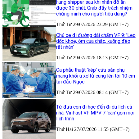
hung shipper sau khi nhận đồ ăn
được 30 phút: Grab đẩy trách nhiệm
chứng minh cho người tiêu dùng?
Thứ Tư 29/07/2026 23:29 (GMT+7)
Chủ xe đi đường dài chấm VF 9: 'Leo
dốc khỏe, ôm cua chắc, xuống đèo
rất nhàn'
Thứ Tư 29/07/2026 18:13 (GMT+7)
Ca phẫu thuật 'kép' cứu sản phụ
mang khối u xơ tử cung lên tới 10 cm
tại đảo Ngọc
Thứ Tư 29/07/2026 08:14 (GMT+7)
Từ đưa con đi học đến đi du lịch cả
nhà, VinFast VF MPV 7 'cân' gọn mọi
lịch trình
Thứ Hai 27/07/2026 11:55 (GMT+7)