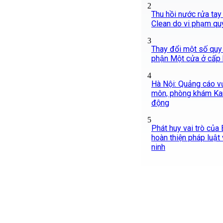
2
Thu hồi nước rửa tay
Clean do vi phạm qu
3
Thay đổi một số quy
phận Một cửa ở cấp b
4
Hà Nội: Quảng cáo v
môn, phòng khám Ka
động
5
Phát huy vai trò của
hoàn thiện pháp luật
ninh