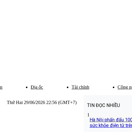
ân
Địa ốc
Tài chính
Công n
Thứ Hai 29/06/2026 22:56 (GMT+7)
TIN ĐỌC NHIỀU
1
Hà Nội phấn đấu 10
sức khỏe điện tử tr