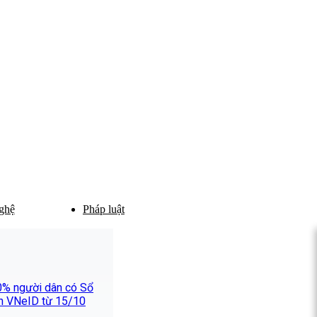
ghệ
Pháp luật
0% người dân có Sổ
ên VNeID từ 15/10