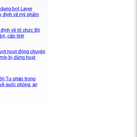
 dạng bọt Layer
y định về mỹ phẩm
 định về tổ chức Bộ
ộ, cấp tỉnh
ượt hoạt động chuyên
mly bị dừng hoạt
 Bộ Tư pháp trong
 về quốc phòng, an