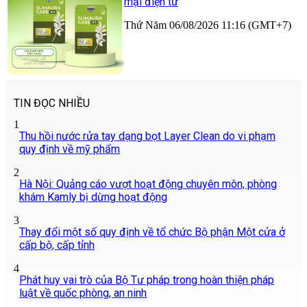
mại điện tử
Thứ Năm 06/08/2026 11:16 (GMT+7)
TIN ĐỌC NHIỀU
1
Thu hồi nước rửa tay dạng bọt Layer Clean do vi phạm
quy định về mỹ phẩm
2
Hà Nội: Quảng cáo vượt hoạt động chuyên môn, phòng
khám Kamly bị dừng hoạt động
3
Thay đổi một số quy định về tổ chức Bộ phận Một cửa ở
cấp bộ, cấp tỉnh
4
Phát huy vai trò của Bộ Tư pháp trong hoàn thiện pháp
luật về quốc phòng, an ninh