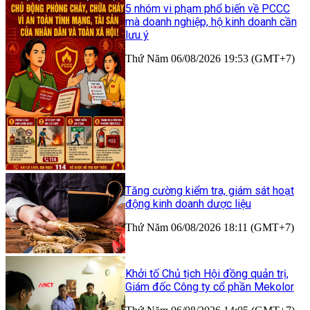
5 nhóm vi phạm phổ biến về PCCC
mà doanh nghiệp, hộ kinh doanh cần
lưu ý
Thứ Năm 06/08/2026 19:53 (GMT+7)
Tăng cường kiểm tra, giám sát hoạt
động kinh doanh dược liệu
Thứ Năm 06/08/2026 18:11 (GMT+7)
Khởi tố Chủ tịch Hội đồng quản trị,
Giám đốc Công ty cổ phần Mekolor