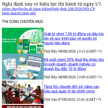
Nghị định này có hiệu lực thi hành từ ngày 1/7.
chậm chuyến
vận tải hàng không
Nghị định 208/2026/NĐ-CP
hành khách
Chính phủ
TIN CÙNG CHUYÊN MỤC
Grab bị phạt 1,36 tỷ đồng và dấu hỏi
lớn về quy trình bảo vệ quyền lợi
người tiêu dùng
Thứ Bảy 08/08/2026 13:15 (GMT+7)
Đề xuất giảm 30% thuế thu nhập cho
hộ kinh doanh, doanh nghiệp có
doanh thu đến 10 tỷ đồng
Thứ Bảy 08/08/2026 13:09 (GMT+7)
Tăng tốc chuyển đổi số, nâng cao
hiệu quả quản lý tài chính công
Thứ Sáu 07/08/2026 15:41 (GMT+7)