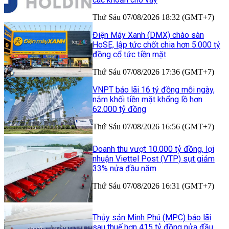
Thứ Sáu 07/08/2026 18:32 (GMT+7)
Điện Máy Xanh (DMX) chào sàn
HoSE, lập tức chốt chia hơn 5.000 tỷ
đồng cổ tức tiền mặt
Thứ Sáu 07/08/2026 17:36 (GMT+7)
VNPT báo lãi 16 tỷ đồng mỗi ngày,
nắm khối tiền mặt khổng lồ hơn
62.000 tỷ đồng
Thứ Sáu 07/08/2026 16:56 (GMT+7)
Doanh thu vượt 10.000 tỷ đồng, lợi
nhuận Viettel Post (VTP) sụt giảm
33% nửa đầu năm
Thứ Sáu 07/08/2026 16:31 (GMT+7)
Thủy sản Minh Phú (MPC) báo lãi
sau thuế hơn 415 tỷ đồng nửa đầu