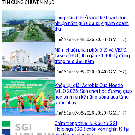
TIN CÙNG CHUYÊN MỤC
Long Hậu (LHG) vượt kế hoạch lợi
nhuận năm giữa đà suy giảm doanh
thu
Thứ Sáu 07/08/2026 20:53 (GMT+7)
Nắm chuỗi phân phối ô tô và VETC,
Tasco (HUT) thu gần 21.900 tỷ đồng
trong nửa đầu năm
Thứ Sáu 07/08/2026 20:46 (GMT+7)
Khép lại giải Aerobic Cúp Nestlé
MILO 2026: Sân chơi học đường giúp
học sinh rèn kỹ năng sống qua từng
bước nhảy
Thứ Sáu 07/08/2026 20:29 (GMT+7)
Chìm trong thua lỗ, Đầu tư SGI
Holdings (SGI) chôn vốn nghìn tỷ tại
các khoản cho vay