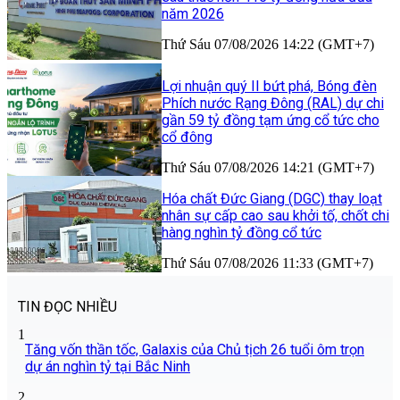
năm 2026
Thứ Sáu 07/08/2026 14:22 (GMT+7)
Lợi nhuận quý II bứt phá, Bóng đèn
Phích nước Rạng Đông (RAL) dự chi
gần 59 tỷ đồng tạm ứng cổ tức cho
cổ đông
Thứ Sáu 07/08/2026 14:21 (GMT+7)
Hóa chất Đức Giang (DGC) thay loạt
nhân sự cấp cao sau khởi tố, chốt chi
hàng nghìn tỷ đồng cổ tức
Thứ Sáu 07/08/2026 11:33 (GMT+7)
TIN ĐỌC NHIỀU
1
Tăng vốn thần tốc, Galaxis của Chủ tịch 26 tuổi ôm trọn
dự án nghìn tỷ tại Bắc Ninh
2