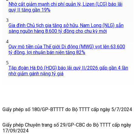
Nhờ cắt giảm mạnh chi phí quản lý, Lizen (LCG) báo lãi
quý II tăng gần 19%
3
Gia đình Chủ tịch gia tăng sở hữu, Nam Long (NLG) sẵn
sàng nguồn hàng 8.600 tỷ đồng cho chu kỳ mới
4
Quy mô tiền của Thế giới Di động (MWG) vọt lên 63.600
tỷ đồng, lợi nhuận bán niên tăng 82%
5
Tập đoàn Hà Đô (HDG) báo lãi quý II/2026 gấp gần 4 lần
nhờ giảm gánh nặng tỷ giá
Giấy phép số 180/GP-BTTTT do Bộ TTTT cấp ngày 5/7/2024
Giấy phép Chuyên trang số 29/GP-CBC do Bộ TTTT cấp ngày
17/09/2024