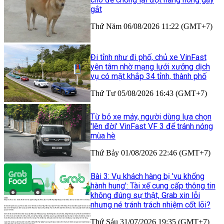
gắt
Thứ Năm 06/08/2026 11:22 (GMT+7)
Đi tỉnh như đi phố, chủ xe VinFast
yên tâm nhờ mạng lưới xưởng dịch
vụ có mặt khắp 34 tỉnh, thành phố
Thứ Tư 05/08/2026 16:43 (GMT+7)
Từ bỏ xe máy, người dùng lựa chọn
'lên đời' VinFast VF 3 để tránh nóng
mùa hè
Thứ Bảy 01/08/2026 22:46 (GMT+7)
Bài 3: Vụ khách hàng bị 'vu khống
hành hung': Tài xế cung cấp thông tin
không đúng sự thật, Grab xin lỗi
nhưng né tránh trách nhiệm cốt lõi?
Thứ Sáu 31/07/2026 19:35 (GMT+7)