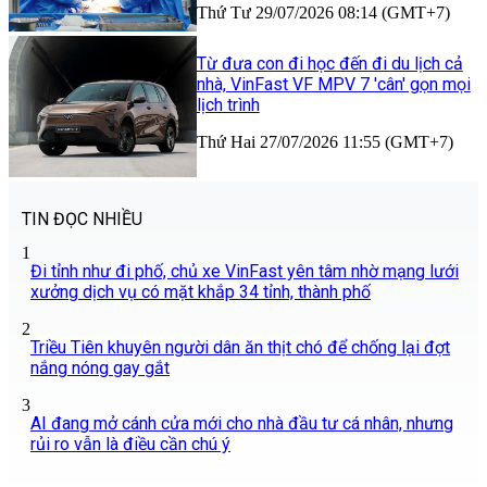
Thứ Tư 29/07/2026 08:14 (GMT+7)
Từ đưa con đi học đến đi du lịch cả
nhà, VinFast VF MPV 7 'cân' gọn mọi
lịch trình
Thứ Hai 27/07/2026 11:55 (GMT+7)
TIN ĐỌC NHIỀU
1
Đi tỉnh như đi phố, chủ xe VinFast yên tâm nhờ mạng lưới
xưởng dịch vụ có mặt khắp 34 tỉnh, thành phố
2
Triều Tiên khuyên người dân ăn thịt chó để chống lại đợt
nắng nóng gay gắt
3
AI đang mở cánh cửa mới cho nhà đầu tư cá nhân, nhưng
rủi ro vẫn là điều cần chú ý