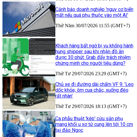
Cảnh báo doanh nghiệp 'nguy cơ biến
mất nếu quá phụ thuộc vào một AI'
Thứ Năm 30/07/2026 11:55 (GMT+7)
Khách hàng bất ngờ bị vu khống hành
hung shipper sau khi nhận đồ ăn
được 30 phút: Grab đẩy trách nhiệm
chứng minh cho người tiêu dùng?
Thứ Tư 29/07/2026 23:29 (GMT+7)
Chủ xe đi đường dài chấm VF 9: 'Leo
dốc khỏe, ôm cua chắc, xuống đèo
rất nhàn'
Thứ Tư 29/07/2026 18:13 (GMT+7)
Ca phẫu thuật 'kép' cứu sản phụ
mang khối u xơ tử cung lên tới 10 cm
tại đảo Ngọc