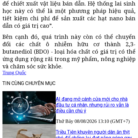
để chiết xuất vật liệu bán dẫn. Hệ thống lai sinh
học này có thể là một phương pháp hiệu quả,
tiết kiệm chi phí để sản xuất các hạt nano bán
dẫn có giá trị cao”.
Bên cạnh đó, quá trình này còn có thể chuyển
đổi các chất ô nhiễm hữu cơ thành 2,3-
butanediol (BDO) - loại hóa chất có giá trị có thể
ứng dụng rộng rãi trong mỹ phẩm, nông nghiệp
và chăm sóc sức khỏe.
Trung Quốc
TIN CÙNG CHUYÊN MỤC
AI đang mở cánh cửa mới cho nhà
đầu tư cá nhân, nhưng rủi ro vẫn là
điều cần chú ý
Thứ Bảy 08/08/2026 13:10 (GMT+7)
Triều Tiên khuyên người dân ăn thịt
chó để chống lại đợt nắng nóng gay