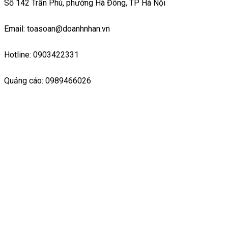
Số 142 Trần Phú, phường Hà Đông, TP Hà Nội
Email: toasoan@doanhnhan.vn
Hotline: 0903422331
Quảng cáo: 0989466026