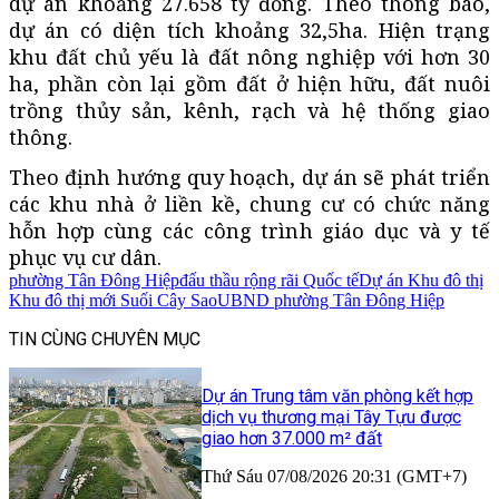
dự án khoảng 27.658 tỷ đồng. Theo thông báo,
dự án có diện tích khoảng
32,5ha
. Hiện trạng
khu đất chủ yếu là đất nông nghiệp với hơn 30
ha, phần còn lại gồm đất ở hiện hữu, đất nuôi
trồng thủy sản, kênh, rạch và hệ thống giao
thông.
Theo định hướng quy hoạch, dự án sẽ phát triển
các khu nhà ở liền kề, chung cư có chức năng
hỗn hợp cùng các công trình giáo dục và y tế
phục vụ cư dân.
phường Tân Đông Hiệp
đấu thầu rộng rãi Quốc tế
Dự án Khu đô thị
Khu đô thị mới Suối Cây Sao
UBND phường Tân Đông Hiệp
TIN CÙNG CHUYÊN MỤC
Dự án Trung tâm văn phòng kết hợp
dịch vụ thương mại Tây Tựu được
giao hơn 37.000 m² đất
Thứ Sáu 07/08/2026 20:31 (GMT+7)