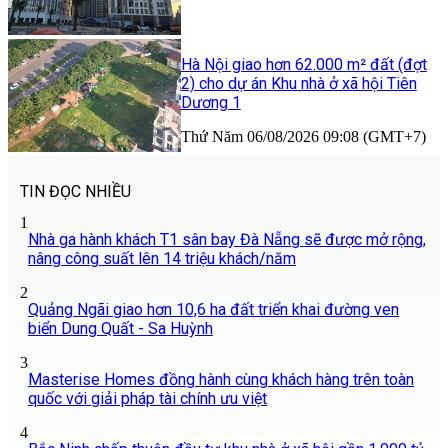
Hà Nội giao hơn 62.000 m² đất (đợt
2) cho dự án Khu nhà ở xã hội Tiên
Dương 1
Thứ Năm 06/08/2026 09:08 (GMT+7)
TIN ĐỌC NHIỀU
1
Nhà ga hành khách T1 sân bay Đà Nẵng sẽ được mở rộng,
nâng công suất lên 14 triệu khách/năm
2
Quảng Ngãi giao hơn 10,6 ha đất triển khai đường ven
biển Dung Quất - Sa Huỳnh
3
Masterise Homes đồng hành cùng khách hàng trên toàn
quốc với giải pháp tài chính ưu việt
4