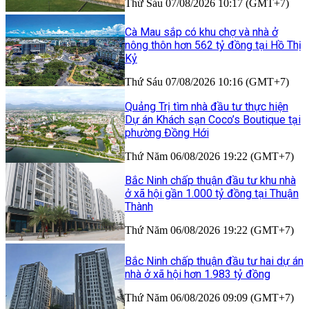
Thứ Sáu 07/08/2026 10:17 (GMT+7)
Cà Mau sắp có khu chợ và nhà ở
nông thôn hơn 562 tỷ đồng tại Hồ Thị
Kỷ
Thứ Sáu 07/08/2026 10:16 (GMT+7)
Quảng Trị tìm nhà đầu tư thực hiện
Dự án Khách sạn Coco’s Boutique tại
phường Đồng Hới
Thứ Năm 06/08/2026 19:22 (GMT+7)
Bắc Ninh chấp thuận đầu tư khu nhà
ở xã hội gần 1.000 tỷ đồng tại Thuận
Thành
Thứ Năm 06/08/2026 19:22 (GMT+7)
Bắc Ninh chấp thuận đầu tư hai dự án
nhà ở xã hội hơn 1.983 tỷ đồng
Thứ Năm 06/08/2026 09:09 (GMT+7)