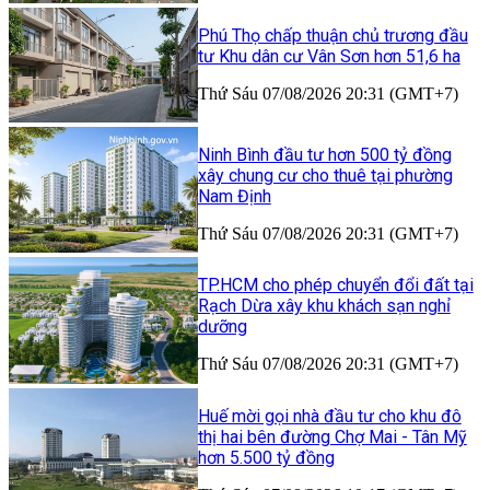
Phú Thọ chấp thuận chủ trương đầu
tư Khu dân cư Vân Sơn hơn 51,6 ha
Thứ Sáu 07/08/2026 20:31 (GMT+7)
Ninh Bình đầu tư hơn 500 tỷ đồng
xây chung cư cho thuê tại phường
Nam Định
Thứ Sáu 07/08/2026 20:31 (GMT+7)
TP.HCM cho phép chuyển đổi đất tại
Rạch Dừa xây khu khách sạn nghỉ
dưỡng
Thứ Sáu 07/08/2026 20:31 (GMT+7)
Huế mời gọi nhà đầu tư cho khu đô
thị hai bên đường Chợ Mai - Tân Mỹ
hơn 5.500 tỷ đồng