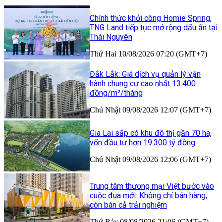
Chính thức khởi công Homie Spring,
TNG Land tiếp tục mở rộng dấu ấn tại
Thái Nguyên
Thứ Hai 10/08/2026 07:20 (GMT+7)
Đắk Lắk: Giá dịch vụ quản lý vận
hành chung cư cao nhất 13.400
đồng/m²/tháng
Chủ Nhật 09/08/2026 12:07 (GMT+7)
Gia Lai sắp có khu đô thị gần 70 ha,
vốn đầu tư hơn 19.300 tỷ đồng
Chủ Nhật 09/08/2026 12:06 (GMT+7)
Trung tâm thương mại Việt bước vào
cuộc đua mới: Không chỉ bán hàng,
còn bán cả trải nghiệm
Thứ Bảy 08/08/2026 21:06 (GMT+7)