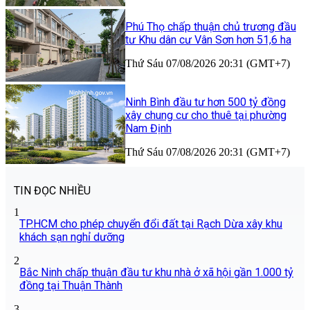
Phú Thọ chấp thuận chủ trương đầu
tư Khu dân cư Vân Sơn hơn 51,6 ha
Thứ Sáu 07/08/2026 20:31 (GMT+7)
Ninh Bình đầu tư hơn 500 tỷ đồng
xây chung cư cho thuê tại phường
Nam Định
Thứ Sáu 07/08/2026 20:31 (GMT+7)
TIN ĐỌC NHIỀU
1
TP.HCM cho phép chuyển đổi đất tại Rạch Dừa xây khu
khách sạn nghỉ dưỡng
2
Bắc Ninh chấp thuận đầu tư khu nhà ở xã hội gần 1.000 tỷ
đồng tại Thuận Thành
3