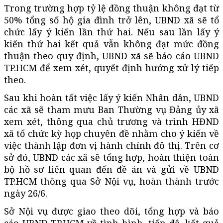
Trong trường hợp tỷ lệ đồng thuận không đạt từ
50% tổng số hộ gia đình trở lên, UBND xã sẽ tổ
chức lấy ý kiến lần thứ hai. Nếu sau lần lấy ý
kiến thứ hai kết quả vẫn không đạt mức đồng
thuận theo quy định, UBND xã sẽ báo cáo UBND
TP.HCM để xem xét, quyết định hướng xử lý tiếp
theo.
Sau khi hoàn tất việc lấy ý kiến Nhân dân, UBND
các xã sẽ tham mưu Ban Thường vụ Đảng ủy xã
xem xét, thông qua chủ trương và trình HĐND
xã tổ chức kỳ họp chuyên đề nhằm cho ý kiến về
việc thành lập đơn vị hành chính đô thị. Trên cơ
sở đó, UBND các xã sẽ tổng hợp, hoàn thiện toàn
bộ hồ sơ liên quan đến đề án và gửi về UBND
TP.HCM thông qua Sở Nội vụ, hoàn thành trước
ngày 26/6.
Sở Nội vụ được giao theo dõi, tổng hợp và báo
cáo UBND TP.HCM về tình hình, tiến độ, kết quả