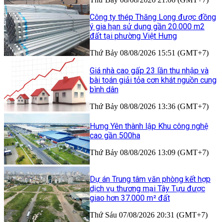
Công ty thép Thăng Long được đồng
ý gia hạn sử dụng gần 20.000 m2
đất tại phường Việt Hưng
Thứ Bảy 08/08/2026 15:51 (GMT+7)
Giá nhà cao gấp 23 lần thu nhập và
bài toán giải tỏa cơn khát nguồn cung
bình dân
Thứ Bảy 08/08/2026 13:36 (GMT+7)
Hưng Yên thành lập Khu công nghệ
cao gần 500ha
Thứ Bảy 08/08/2026 13:09 (GMT+7)
Dự án Trung tâm văn phòng kết hợp
dịch vụ thương mại Tây Tựu được
giao hơn 37.000 m² đất
Thứ Sáu 07/08/2026 20:31 (GMT+7)