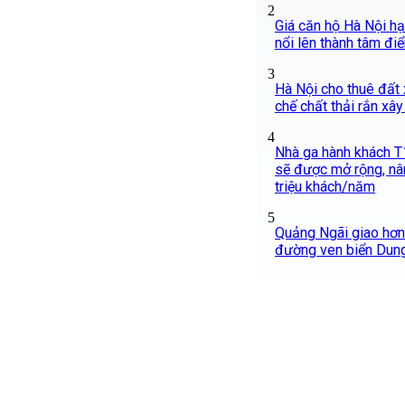
2
Giá căn hộ Hà Nội hạ
nổi lên thành tâm đi
3
Hà Nội cho thuê đất x
chế chất thải rắn xâ
4
Nhà ga hành khách T
sẽ được mở rộng, nâ
triệu khách/năm
5
Quảng Ngãi giao hơn 
đường ven biển Dung