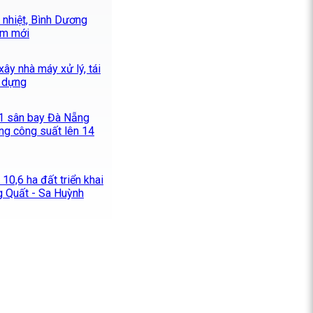
 nhiệt, Bình Dương
ểm mới
ây nhà máy xử lý, tái
y dựng
1 sân bay Đà Nẵng
ng công suất lên 14
10,6 ha đất triển khai
 Quất - Sa Huỳnh