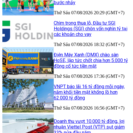
bước nhảy
Thứ Sáu 07/08/2026 20:29 (GMT+7)
Chìm trong thua lỗ, Đầu tư SGI
Holdings (SGI) chôn vốn nghìn tỷ tại
các khoản cho vay
Thứ Sáu 07/08/2026 18:32 (GMT+7)
Điện Máy Xanh (DMX) chào sàn
HoSE, lập tức chốt chia hơn 5.000 tỷ
đồng cổ tức tiền mặt
Thứ Sáu 07/08/2026 17:36 (GMT+7)
VNPT báo lãi 16 tỷ đồng mỗi ngày,
nắm khối tiền mặt khổng lồ hơn
62.000 tỷ đồng
Thứ Sáu 07/08/2026 16:56 (GMT+7)
Doanh thu vượt 10.000 tỷ đồng, lợi
nhuận Viettel Post (VTP) sụt giảm
33% nửa đầu năm