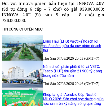
Đối với Innova phiên bản hiện tại: INNOVA 2.0V
(Số tự động 6 cấp – 7 chỗ) có giá 939.000.000;
INNOVA 2.0E (Số sàn 5 cấp – 8 chỗ) giá
726.000.000.
TIN CÙNG CHUYÊN MỤC
Long Hậu (LHG) vượt kế hoạch lợi
nhuận năm giữa đà suy giảm doanh
thu
Thứ Sáu 07/08/2026 20:53 (GMT+7)
Nắm chuỗi phân phối ô tô và VETC,
Tasco (HUT) thu gần 21.900 tỷ đồng
trong nửa đầu năm
Thứ Sáu 07/08/2026 20:46 (GMT+7)
Khép lại giải Aerobic Cúp Nestlé
MILO 2026: Sân chơi học đường giúp
học sinh rèn kỹ năng sống qua từng