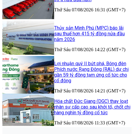
Thứ Sáu 07/08/2026 16:31 (GMT+7)
Thủy sản Minh Phú (MPC) báo lãi
sau thuế hơn 415 tỷ đồng nửa đầu
năm 2026
Thứ Sáu 07/08/2026 14:22 (GMT+7)
Lợi nhuận quý II bứt phá, Bóng đèn
Phích nước Rạng Đông (RAL) dự chi
gần 59 tỷ đồng tạm ứng cổ tức cho
cổ đông
Thứ Sáu 07/08/2026 14:21 (GMT+7)
Hóa chất Đức Giang (DGC) thay loạt
nhân sự cấp cao sau khởi tố, chốt chi
hàng nghìn tỷ đồng cổ tức
Thứ Sáu 07/08/2026 11:33 (GMT+7)