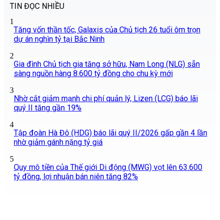
TIN ĐỌC NHIỀU
1
Tăng vốn thần tốc, Galaxis của Chủ tịch 26 tuổi ôm trọn
dự án nghìn tỷ tại Bắc Ninh
2
Gia đình Chủ tịch gia tăng sở hữu, Nam Long (NLG) sẵn
sàng nguồn hàng 8.600 tỷ đồng cho chu kỳ mới
3
Nhờ cắt giảm mạnh chi phí quản lý, Lizen (LCG) báo lãi
quý II tăng gần 19%
4
Tập đoàn Hà Đô (HDG) báo lãi quý II/2026 gấp gần 4 lần
nhờ giảm gánh nặng tỷ giá
5
Quy mô tiền của Thế giới Di động (MWG) vọt lên 63.600
tỷ đồng, lợi nhuận bán niên tăng 82%