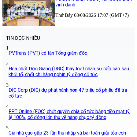
vinh danh
Thứ Bảy 08/08/2026 17:07 (GMT+7)
TIN ĐỌC NHIỀU
1
PVTrans (PVT) có tân Tổng giám đốc
2
Hóa chất Đức Giang (DGC) thay loạt nhân sự cấp cao sau
khởi tố, chốt chi hàng nghìn tỷ đồng cổ tức
3
DIC Corp (DIG) dự phát hành hơn 47 triệu cổ phiếu để trả
cổ tức
4
FPT Online (FOC) chốt quyền chia cổ tức bằng tiền mặt tỷ
lệ 100%, cổ đông lớn thu về hàng chục tỷ đồng
5
Giá nhà cao gấp 23 lần thu nhập và bài toán giải tỏa cơn