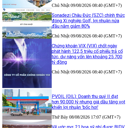
Chủ Nhật 09/08/2026 08:40 (GMT+7)
Sonadezi Châu Đức (SZC) chính thức
đóng Xí nghiệp Golf, lợi nhuận nửa
đầu năm giảm 80%
Chủ Nhật 09/08/2026 08:40 (GMT+7)
Chứng khoán VIX (VIX) chốt ngày
phát hành 122,5 triệu cổ phiếu trả cổ
tức, dự nâng vốn lên khoảng 25.700
tỷ đồng
Chủ Nhật 09/08/2026 08:40 (GMT+7)
PVOIL (OIL): Doanh thu quý II đạt
hơn 90.000 tỷ nhưng giá dầu tăng vọt
khiến lợi nhuận 'bốc hơi'
Thứ Bảy 08/08/2026 17:07 (GMT+7)
Vẽ ước mơ, 21 họa sỹ nhí được BIDV