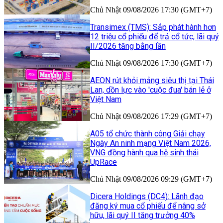
Chủ Nhật 09/08/2026 17:30 (GMT+7)
Transimex (TMS): Sắp phát hành hơn
12 triệu cổ phiếu để trả cổ tức, lãi quý
II/2026 tăng bằng lần
Chủ Nhật 09/08/2026 17:30 (GMT+7)
AEON rút khỏi mảng siêu thị tại Thái
Lan, dồn lực vào 'cuộc đua' bán lẻ ở
Việt Nam
Chủ Nhật 09/08/2026 17:29 (GMT+7)
A05 tổ chức thành công Giải chạy
Ngày An ninh mạng Việt Nam 2026,
VNG đồng hành qua hệ sinh thái
UpRace
Chủ Nhật 09/08/2026 09:29 (GMT+7)
Dicera Holdings (DC4): Lãnh đạo
đăng ký mua cổ phiếu để nâng sở
hữu, lãi quý II tăng trưởng 40%