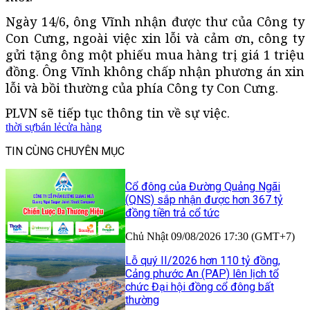
Ngày 14/6, ông Vĩnh nhận được thư của Công ty
Con Cưng, ngoài việc xin lỗi và cảm ơn, công ty
gửi tặng ông một phiếu mua hàng trị giá 1 triệu
đồng. Ông Vĩnh không chấp nhận phương án xin
lỗi và bồi thường của phía Công ty Con Cưng.
PLVN sẽ tiếp tục thông tin về sự việc.
thời sự
bán lẻ
cửa hàng
TIN CÙNG CHUYÊN MỤC
Cổ đông của Đường Quảng Ngãi
(QNS) sắp nhận được hơn 367 tỷ
đồng tiền trả cổ tức
Chủ Nhật 09/08/2026 17:30 (GMT+7)
Lỗ quý II/2026 hơn 110 tỷ đồng,
Cảng phước An (PAP) lên lịch tổ
chức Đại hội đồng cổ đông bất
thường