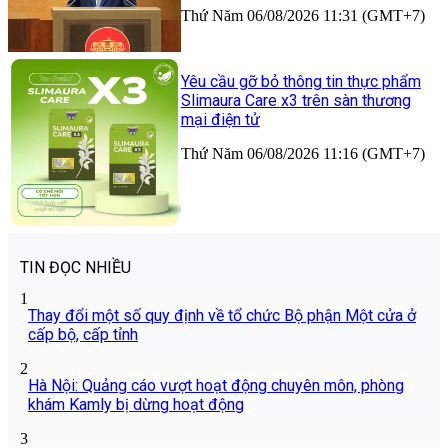
Thứ Năm 06/08/2026 11:31 (GMT+7)
Yêu cầu gỡ bỏ thông tin thực phẩm
Slimaura Care x3 trên sàn thương
mại điện tử
Thứ Năm 06/08/2026 11:16 (GMT+7)
TIN ĐỌC NHIỀU
1
Thay đổi một số quy định về tổ chức Bộ phận Một cửa ở
cấp bộ, cấp tỉnh
2
Hà Nội: Quảng cáo vượt hoạt động chuyên môn, phòng
khám Kamly bị dừng hoạt động
3