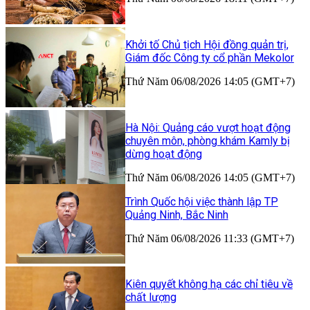
Khởi tố Chủ tịch Hội đồng quản trị,
Giám đốc Công ty cổ phần Mekolor
Thứ Năm 06/08/2026 14:05 (GMT+7)
Hà Nội: Quảng cáo vượt hoạt động
chuyên môn, phòng khám Kamly bị
dừng hoạt động
Thứ Năm 06/08/2026 14:05 (GMT+7)
Trình Quốc hội việc thành lập TP
Quảng Ninh, Bắc Ninh
Thứ Năm 06/08/2026 11:33 (GMT+7)
Kiên quyết không hạ các chỉ tiêu về
chất lượng