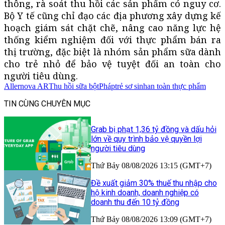
thông, rà soát thu hồi các sản phẩm có nguy cơ.
Bộ Y tế cũng chỉ đạo các địa phương xây dựng kế
hoạch giám sát chặt chẽ, nâng cao năng lực hệ
thống kiểm nghiệm đối với thực phẩm bán ra
thị trường, đặc biệt là nhóm sản phẩm sữa dành
cho trẻ nhỏ để bảo vệ tuyệt đối an toàn cho
người tiêu dùng.
Allernova AR
Thu hồi sữa bột
Pháp
trẻ sơ sinh
an toàn thực phẩm
TIN CÙNG CHUYÊN MỤC
Grab bị phạt 1,36 tỷ đồng và dấu hỏi
lớn về quy trình bảo vệ quyền lợi
người tiêu dùng
Thứ Bảy 08/08/2026 13:15 (GMT+7)
Đề xuất giảm 30% thuế thu nhập cho
hộ kinh doanh, doanh nghiệp có
doanh thu đến 10 tỷ đồng
Thứ Bảy 08/08/2026 13:09 (GMT+7)