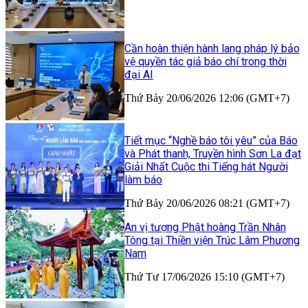
Cần hoàn thiện hành lang pháp lý bảo
vệ quyền tác giả báo chí trong thời
đại AI
Thứ Bảy 20/06/2026 12:06 (GMT+7)
Tiết mục “Nghề báo tôi yêu” của Báo
và Phát thanh, Truyền hình Sơn La đạt
Giải Nhất Cuộc thi Tiếng hát Người
làm báo
Thứ Bảy 20/06/2026 08:21 (GMT+7)
An vị tượng Phật hoàng Trần Nhân
Tông tại Thiền viện Trúc Lâm Phương
Nam
Thứ Tư 17/06/2026 15:10 (GMT+7)