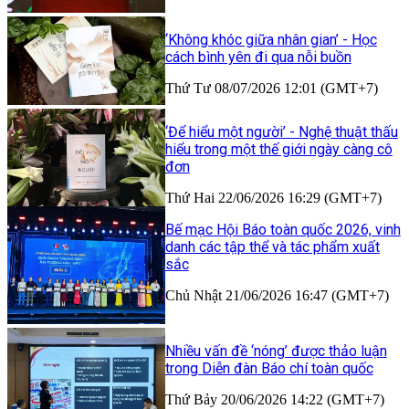
‘Không khóc giữa nhân gian’ - Học
cách bình yên đi qua nỗi buồn
Thứ Tư 08/07/2026 12:01 (GMT+7)
‘Để hiểu một người’ - Nghệ thuật thấu
hiểu trong một thế giới ngày càng cô
đơn
Thứ Hai 22/06/2026 16:29 (GMT+7)
Bế mạc Hội Báo toàn quốc 2026, vinh
danh các tập thể và tác phẩm xuất
sắc
Chủ Nhật 21/06/2026 16:47 (GMT+7)
Nhiều vấn đề ‘nóng’ được thảo luận
trong Diễn đàn Báo chí toàn quốc
Thứ Bảy 20/06/2026 14:22 (GMT+7)