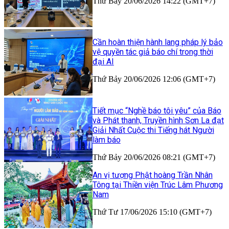
Thứ Bảy 20/06/2026 14:22 (GMT+7)
Cần hoàn thiện hành lang pháp lý bảo
vệ quyền tác giả báo chí trong thời
đại AI
Thứ Bảy 20/06/2026 12:06 (GMT+7)
Tiết mục “Nghề báo tôi yêu” của Báo
và Phát thanh, Truyền hình Sơn La đạt
Giải Nhất Cuộc thi Tiếng hát Người
làm báo
Thứ Bảy 20/06/2026 08:21 (GMT+7)
An vị tượng Phật hoàng Trần Nhân
Tông tại Thiền viện Trúc Lâm Phương
Nam
Thứ Tư 17/06/2026 15:10 (GMT+7)