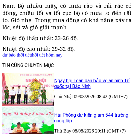
Nam Bộ nhiều mây, có mưa rào và rải rác có
dông, chiều tối và tối cục bộ có mưa to đến rất
to. Gió nhẹ. Trong mưa dông có khả năng xảy ra
lốc, sét và gió giật mạnh.
Nhiệt độ thấp nhất: 23-26 độ.
Nhiệt độ cao nhất: 29-32 độ.
dự báo thời tiết
thời tiết hôm nay
TIN CÙNG CHUYÊN MỤC
Ngày hội Toàn dân bảo vệ an ninh Tổ
quốc tại Bắc Ninh
Chủ Nhật 09/08/2026 08:42 (GMT+7)
Hải Phòng dự kiến giảm 544 trường
công lập
Thứ Bảy 08/08/2026 20:11 (GMT+7)