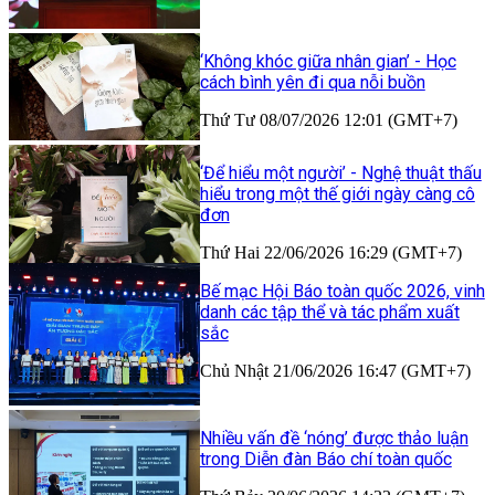
‘Không khóc giữa nhân gian’ - Học
cách bình yên đi qua nỗi buồn
Thứ Tư 08/07/2026 12:01 (GMT+7)
‘Để hiểu một người’ - Nghệ thuật thấu
hiểu trong một thế giới ngày càng cô
đơn
Thứ Hai 22/06/2026 16:29 (GMT+7)
Bế mạc Hội Báo toàn quốc 2026, vinh
danh các tập thể và tác phẩm xuất
sắc
Chủ Nhật 21/06/2026 16:47 (GMT+7)
Nhiều vấn đề ‘nóng’ được thảo luận
trong Diễn đàn Báo chí toàn quốc