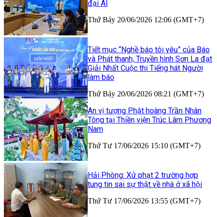
đại AI
Thứ Bảy 20/06/2026 12:06 (GMT+7)
Tiết mục “Nghề báo tôi yêu” của Báo
và Phát thanh, Truyền hình Sơn La đạt
Giải Nhất Cuộc thi Tiếng hát Người
làm báo
Thứ Bảy 20/06/2026 08:21 (GMT+7)
An vị tượng Phật hoàng Trần Nhân
Tông tại Thiền viện Trúc Lâm Phương
Nam
Thứ Tư 17/06/2026 15:10 (GMT+7)
Hải Phòng: Xử phạt 2 trường hợp
tung tin sai sự thật về nhà ở xã hội
Thứ Tư 17/06/2026 13:55 (GMT+7)