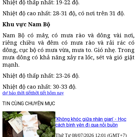
Nhiệt độ thấp nhất: 19-22 độ.
Nhiệt độ cao nhất: 28-31 độ, có nơi trên 31 độ.
Khu vực Nam Bộ
Nam Bộ có mây, có mưa rào và dông vài nơi,
riêng chiều và đêm có mưa rào và rải rác có
dông, cục bộ có mưa vừa, mưa to. Gió nhẹ. Trong
mưa dông có khả năng xảy ra lốc, sét và gió giật
mạnh.
Nhiệt độ thấp nhất: 23-26 độ.
Nhiệt độ cao nhất: 30-33 độ.
dự báo thời tiết
thời tiết hôm nay
TIN CÙNG CHUYÊN MỤC
‘Không khóc giữa nhân gian’ - Học
cách bình yên đi qua nỗi buồn
Thứ Tư 08/07/2026 12:01 (GMT+7)