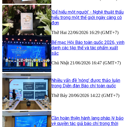
‘Để hiểu một người’ - Nghệ thuật thấu
hiểu trong một thế giới ngày càng cô
đơn
Thứ Hai 22/06/2026 16:29 (GMT+7)
Bế mạc Hội Báo toàn quốc 2026, vinh
danh các tập thể và tác phẩm xuất
sắc
Chủ Nhật 21/06/2026 16:47 (GMT+7)
Nhiều vấn đề ‘nóng’ được thảo luận
trong Diễn đàn Báo chí toàn quốc
Thứ Bảy 20/06/2026 14:22 (GMT+7)
Cần hoàn thiện hành lang pháp lý bảo
vệ quyền tác giả báo chí trong thời