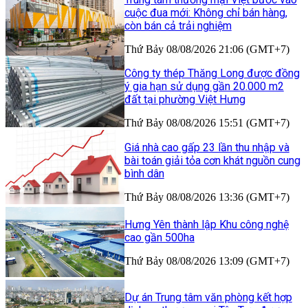
cuộc đua mới: Không chỉ bán hàng,
còn bán cả trải nghiệm
Thứ Bảy 08/08/2026 21:06 (GMT+7)
Công ty thép Thăng Long được đồng
ý gia hạn sử dụng gần 20.000 m2
đất tại phường Việt Hưng
Thứ Bảy 08/08/2026 15:51 (GMT+7)
Giá nhà cao gấp 23 lần thu nhập và
bài toán giải tỏa cơn khát nguồn cung
bình dân
Thứ Bảy 08/08/2026 13:36 (GMT+7)
Hưng Yên thành lập Khu công nghệ
cao gần 500ha
Thứ Bảy 08/08/2026 13:09 (GMT+7)
Dự án Trung tâm văn phòng kết hợp