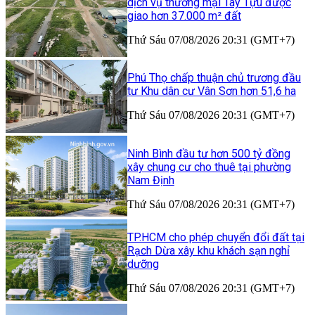
dịch vụ thương mại Tây Tựu được
giao hơn 37.000 m² đất
Thứ Sáu 07/08/2026 20:31 (GMT+7)
Phú Thọ chấp thuận chủ trương đầu
tư Khu dân cư Vân Sơn hơn 51,6 ha
Thứ Sáu 07/08/2026 20:31 (GMT+7)
Ninh Bình đầu tư hơn 500 tỷ đồng
xây chung cư cho thuê tại phường
Nam Định
Thứ Sáu 07/08/2026 20:31 (GMT+7)
TP.HCM cho phép chuyển đổi đất tại
Rạch Dừa xây khu khách sạn nghỉ
dưỡng
Thứ Sáu 07/08/2026 20:31 (GMT+7)