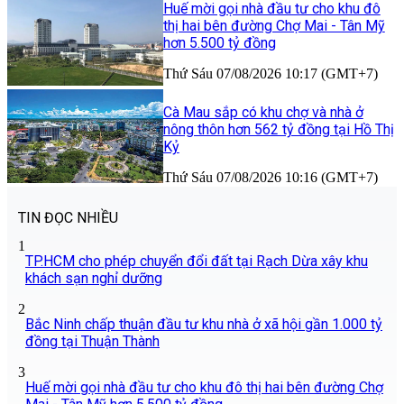
Huế mời gọi nhà đầu tư cho khu đô
thị hai bên đường Chợ Mai - Tân Mỹ
hơn 5.500 tỷ đồng
Thứ Sáu 07/08/2026 10:17 (GMT+7)
Cà Mau sắp có khu chợ và nhà ở
nông thôn hơn 562 tỷ đồng tại Hồ Thị
Kỷ
Thứ Sáu 07/08/2026 10:16 (GMT+7)
TIN ĐỌC NHIỀU
1
TP.HCM cho phép chuyển đổi đất tại Rạch Dừa xây khu
khách sạn nghỉ dưỡng
2
Bắc Ninh chấp thuận đầu tư khu nhà ở xã hội gần 1.000 tỷ
đồng tại Thuận Thành
3
Huế mời gọi nhà đầu tư cho khu đô thị hai bên đường Chợ