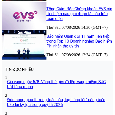
Tổng Giám đốc Chứng khoán EVS xin
từ nhiệm sau giai đoạn tái cấu trúc
toàn diện
Thứ Sáu 07/08/2026 14:30 (GMT+7)
Bảo hiểm Quân đội 11 năm liên tiếp
trong Top 10 Doanh nghiệp Bảo hiểm
Phi nhân thọ uy tín
Thứ Sáu 07/08/2026 12:34 (GMT+7)
TIN ĐỌC NHIỀU
1
Giá vàng ngày 5/8: Vàng thế giới đi lên, vàng miếng SJC
bật tăng mạnh
2
Đón sóng giao thương toàn cầu, loạt 'ông lớn' cảng biển
báo lãi kỷ lục trong quý II/2026
3