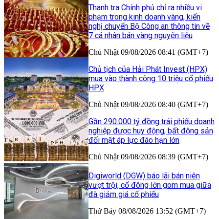
Thanh tra Chính phủ chỉ ra nhiều vi
phạm trong kinh doanh vàng, kiến
nghị chuyển Bộ Công an thông tin về
7 cá nhân bán vàng nguyên liệu
Chủ Nhật 09/08/2026 08:41 (GMT+7)
Chủ tịch của Hải Phát Invest (HPX)
mua vào thành công 10 triệu cổ phiếu
HPX
Chủ Nhật 09/08/2026 08:40 (GMT+7)
Gần 290.000 tỷ đồng trái phiếu doanh
nghiệp được huy động, bất động sản
đối mặt áp lực đáo hạn lớn
Chủ Nhật 09/08/2026 08:39 (GMT+7)
Digiworld (DGW) báo lãi bán niên
vượt trội, cổ đông lớn gom mua giữa
đà giảm giá cổ phiếu
Thứ Bảy 08/08/2026 13:52 (GMT+7)