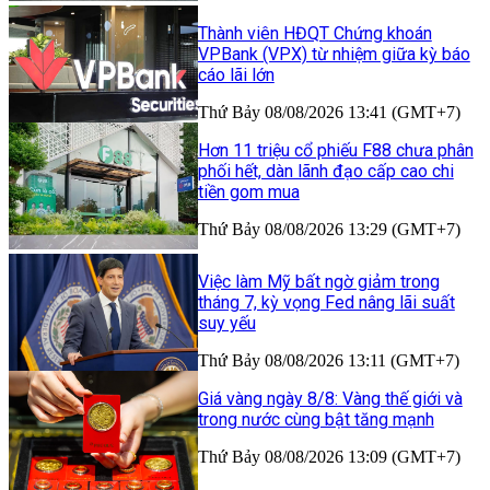
Thành viên HĐQT Chứng khoán
VPBank (VPX) từ nhiệm giữa kỳ báo
cáo lãi lớn
Thứ Bảy 08/08/2026 13:41 (GMT+7)
Hơn 11 triệu cổ phiếu F88 chưa phân
phối hết, dàn lãnh đạo cấp cao chi
tiền gom mua
Thứ Bảy 08/08/2026 13:29 (GMT+7)
Việc làm Mỹ bất ngờ giảm trong
tháng 7, kỳ vọng Fed nâng lãi suất
suy yếu
Thứ Bảy 08/08/2026 13:11 (GMT+7)
Giá vàng ngày 8/8: Vàng thế giới và
trong nước cùng bật tăng mạnh
Thứ Bảy 08/08/2026 13:09 (GMT+7)