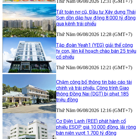
Thứ Năm 06/08/2026 12:31 (GMT+7)
Tất toán nợ cũ, Đầu tư Xây dựng Thái
Sơn dồn dập huy động 8.000 tỷ đồng
qua kênh trái phiếu
Thứ Năm 06/08/2026 12:28 (GMT+7)
Tập đoàn Yeah1 (YEG) giải thể công
ty con, lên kế hoạch chào bán 25 triệu
cổ phiếu
Thứ Năm 06/08/2026 12:21 (GMT+7)
Chậm công bố thông tin báo cáo tài
chính và trái phiếu, Công trình Giao
thông Đồng Nai (DGT) bị phạt 185
triệu đồng
Thứ Năm 06/08/2026 12:16 (GMT+7)
Cơ Điện Lạnh (REE) phát hành cổ
phiếu ESOP giá 10.000 đồng, lãi ròng
bán niên vượt 1.700 tỷ đồng