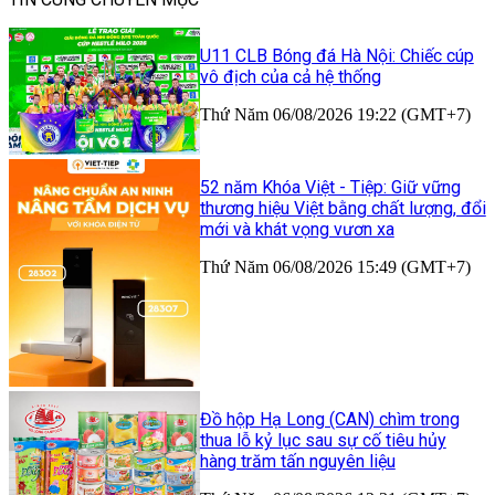
U11 CLB Bóng đá Hà Nội: Chiếc cúp
vô địch của cả hệ thống
Thứ Năm 06/08/2026 19:22 (GMT+7)
52 năm Khóa Việt - Tiệp: Giữ vững
thương hiệu Việt bằng chất lượng, đổi
mới và khát vọng vươn xa
Thứ Năm 06/08/2026 15:49 (GMT+7)
Đồ hộp Hạ Long (CAN) chìm trong
thua lỗ kỷ lục sau sự cố tiêu hủy
hàng trăm tấn nguyên liệu