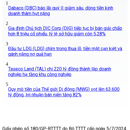
1
Dabaco (DBC) báo lãi quý II giảm sâu, dòng tiền kinh
doanh thâm hụt nặng
2
Gia đình Chủ tịch DIC Corp (DIG) tiếp tục bị bán giải chấp
hơn 8 triệu cổ phiếu, tỷ lệ sở hữu giảm còn 5,28%
3
Đầu tư LDG (LDG) chìm trong thua lỗ, tiền mặt cạn kiệt và
gánh nặng nợ quá hạn
4
Taseco Land (TAL) chi 220 tỷ đồng thành lập doanh
nghiệp hạ tầng khu công nghiệp
5
Quy mô tiền của Thế giới Di động (MWG) vọt lên 63.600
tỷ đồng, lợi nhuận bán niên tăng 82%
Giấy phép số 180/GP-BTTTT do Bộ TTTT cấp ngày 5/7/2024