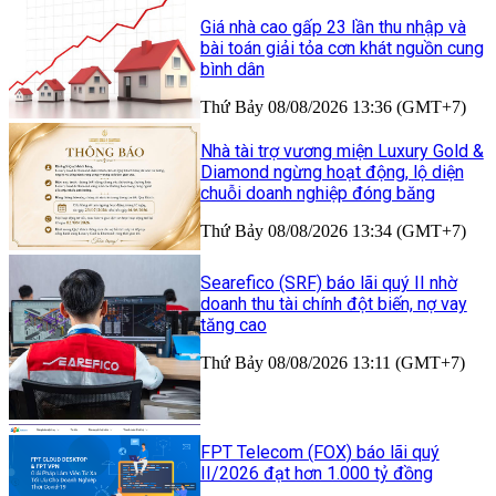
Giá nhà cao gấp 23 lần thu nhập và
bài toán giải tỏa cơn khát nguồn cung
bình dân
Thứ Bảy 08/08/2026 13:36 (GMT+7)
Nhà tài trợ vương miện Luxury Gold &
Diamond ngừng hoạt động, lộ diện
chuỗi doanh nghiệp đóng băng
Thứ Bảy 08/08/2026 13:34 (GMT+7)
Searefico (SRF) báo lãi quý II nhờ
doanh thu tài chính đột biến, nợ vay
tăng cao
Thứ Bảy 08/08/2026 13:11 (GMT+7)
FPT Telecom (FOX) báo lãi quý
II/2026 đạt hơn 1.000 tỷ đồng