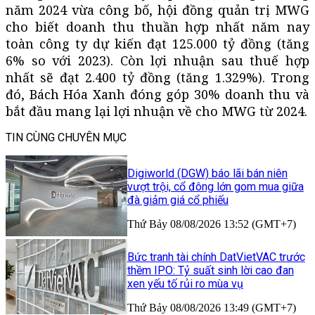
năm 2024 vừa công bố, hội đồng quản trị MWG
cho biết doanh thu thuần hợp nhất năm nay
toàn công ty dự kiến đạt 125.000 tỷ đồng (tăng
6% so với 2023). Còn lợi nhuận sau thuế hợp
nhất sẽ đạt 2.400 tỷ đồng (tăng 1.329%). Trong
đó, Bách Hóa Xanh đóng góp 30% doanh thu và
bắt đầu mang lại lợi nhuận về cho MWG từ 2024.
TIN CÙNG CHUYÊN MỤC
Digiworld (DGW) báo lãi bán niên
vượt trội, cổ đông lớn gom mua giữa
đà giảm giá cổ phiếu
Thứ Bảy 08/08/2026 13:52 (GMT+7)
Bức tranh tài chính DatVietVAC trước
thềm IPO: Tỷ suất sinh lời cao đan
xen yếu tố rủi ro mùa vụ
Thứ Bảy 08/08/2026 13:49 (GMT+7)