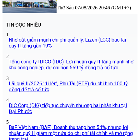
Thứ Sáu 07/08/2026 20:46 (GMT+7)
TIN ĐỌC NHIỀU
1
Nhờ cắt giảm mạnh chi phí quản lý, Lizen (LCG) báo lãi
quý II tăng gần 19%
2
Tổng công ty IDICO (IDC): Lợi nhuận quý II tăng mạnh nhờ
khu công nghiệp, dự chi hơn 569 tỷ đồng trả cổ tức
3
Lãi quý II/2026 'đi lên', Phú Tài (PTB) dự chi hơn 100 tỷ
đồng để trả cổ tức
4
DIC Corp (DIG) tiếp tục chuyển nhượng hai phân khu tại
Đại Phước
5
BaF Việt Nam (BAF): Doanh thu tăng hơn 54%, nhưng lợi
nhuận quý II giảm một nửa do chi phí tài chính và mở rộng
trang trại