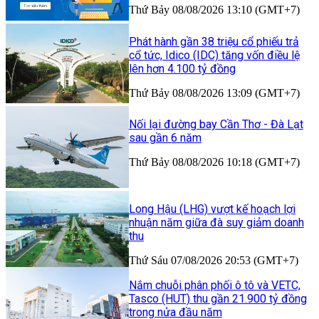
Thứ Bảy 08/08/2026 13:10 (GMT+7)
Phát hành gần 38 triệu cổ phiếu trả
cổ tức, Idico (IDC) tăng vốn điều lệ
lên hơn 4.100 tỷ đồng
Thứ Bảy 08/08/2026 13:09 (GMT+7)
Nối lại đường bay Cần Thơ - Đà Lạt
sau gần 6 năm
Thứ Bảy 08/08/2026 10:18 (GMT+7)
Long Hậu (LHG) vượt kế hoạch lợi
nhuận năm giữa đà suy giảm doanh
thu
Thứ Sáu 07/08/2026 20:53 (GMT+7)
Nắm chuỗi phân phối ô tô và VETC,
Tasco (HUT) thu gần 21.900 tỷ đồng
trong nửa đầu năm