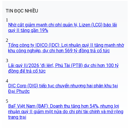
TIN ĐỌC NHIỀU
1
Nhờ cắt giảm mạnh chi phí quản lý, Lizen (LCG) báo lãi
quý II tăng gần 19%
2
Tổng công ty IDICO (IDC): Lợi nhuận quý II tăng mạnh nhờ
khu công nghiệp, dự chi hơn 569 tỷ đồng trả cổ tức
3
Lãi quý II/2026 'đi lên', Phú Tài (PTB) dự chi hơn 100 tỷ
đồng để trả cổ tức
4
DIC Corp (DIG) tiếp tục chuyển nhượng hai phân khu tại
Đại Phước
5
BaF Việt Nam (BAF): Doanh thu tăng hơn 54%, nhưng lợi
nhuận quý II giảm một nửa do chi phí tài chính và mở rộng
trang trại