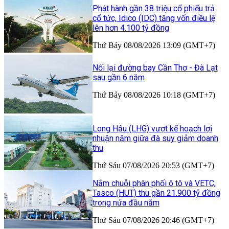
Phát hành gần 38 triệu cổ phiếu trả
cổ tức, Idico (IDC) tăng vốn điều lệ
lên hơn 4.100 tỷ đồng
Thứ Bảy 08/08/2026 13:09 (GMT+7)
Nối lại đường bay Cần Thơ - Đà Lạt
sau gần 6 năm
Thứ Bảy 08/08/2026 10:18 (GMT+7)
Long Hậu (LHG) vượt kế hoạch lợi
nhuận năm giữa đà suy giảm doanh
thu
Thứ Sáu 07/08/2026 20:53 (GMT+7)
Nắm chuỗi phân phối ô tô và VETC,
Tasco (HUT) thu gần 21.900 tỷ đồng
trong nửa đầu năm
Thứ Sáu 07/08/2026 20:46 (GMT+7)