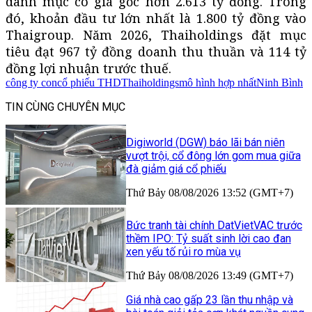
danh mục có giá gốc hơn 2.613 tỷ đồng. Trong
đó, khoản đầu tư lớn nhất là 1.800 tỷ đồng vào
Thaigroup. Năm 2026, Thaiholdings đặt mục
tiêu đạt 967 tỷ đồng doanh thu thuần và 114 tỷ
đồng lợi nhuận trước thuế.
công ty con
cổ phiếu THD
Thaiholdings
mô hình hợp nhất
Ninh Bình
TIN CÙNG CHUYÊN MỤC
Digiworld (DGW) báo lãi bán niên
vượt trội, cổ đông lớn gom mua giữa
đà giảm giá cổ phiếu
Thứ Bảy 08/08/2026 13:52 (GMT+7)
Bức tranh tài chính DatVietVAC trước
thềm IPO: Tỷ suất sinh lời cao đan
xen yếu tố rủi ro mùa vụ
Thứ Bảy 08/08/2026 13:49 (GMT+7)
Giá nhà cao gấp 23 lần thu nhập và