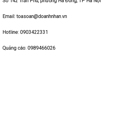
Số 142 Trần Phú, phường Hà Đông, TP Hà Nội
Email: toasoan@doanhnhan.vn
Hotline: 0903422331
Quảng cáo: 0989466026