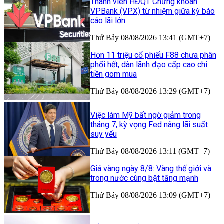
Thành viên HĐQT Chứng khoán
VPBank (VPX) từ nhiệm giữa kỳ báo
cáo lãi lớn
Thứ Bảy 08/08/2026 13:41 (GMT+7)
Hơn 11 triệu cổ phiếu F88 chưa phân
phối hết, dàn lãnh đạo cấp cao chi
tiền gom mua
Thứ Bảy 08/08/2026 13:29 (GMT+7)
Việc làm Mỹ bất ngờ giảm trong
tháng 7, kỳ vọng Fed nâng lãi suất
suy yếu
Thứ Bảy 08/08/2026 13:11 (GMT+7)
Giá vàng ngày 8/8: Vàng thế giới và
trong nước cùng bật tăng mạnh
Thứ Bảy 08/08/2026 13:09 (GMT+7)