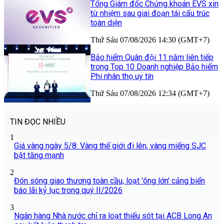
Tổng Giám đốc Chứng khoán EVS xin
từ nhiệm sau giai đoạn tái cấu trúc
toàn diện
Thứ Sáu 07/08/2026 14:30 (GMT+7)
Bảo hiểm Quân đội 11 năm liên tiếp
trong Top 10 Doanh nghiệp Bảo hiểm
Phi nhân thọ uy tín
Thứ Sáu 07/08/2026 12:34 (GMT+7)
TIN ĐỌC NHIỀU
1
Giá vàng ngày 5/8: Vàng thế giới đi lên, vàng miếng SJC
bật tăng mạnh
2
Đón sóng giao thương toàn cầu, loạt 'ông lớn' cảng biển
báo lãi kỷ lục trong quý II/2026
3
Ngân hàng Nhà nước chỉ ra loạt thiếu sót tại ACB Long An