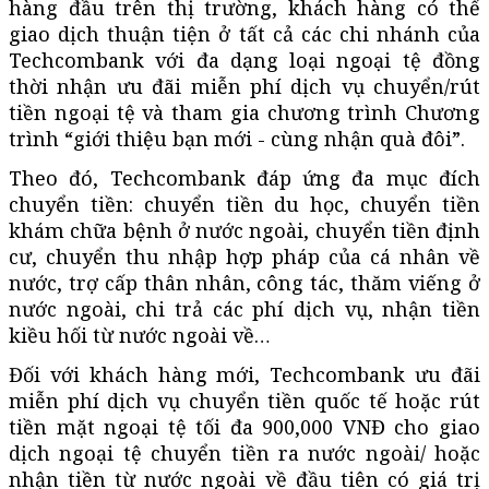
hàng đầu trên thị trường, khách hàng có thể
giao dịch thuận tiện ở tất cả các chi nhánh của
Techcombank với đa dạng loại ngoại tệ đồng
thời nhận ưu đãi miễn phí dịch vụ chuyển/rút
tiền ngoại tệ và tham gia chương trình Chương
trình “giới thiệu bạn mới - cùng nhận quà đôi”.
Theo đó, Techcombank đáp ứng đa mục đích
chuyển tiền: chuyển tiền du học, chuyển tiền
khám chữa bệnh ở nước ngoài, chuyển tiền định
cư, chuyển thu nhập hợp pháp của cá nhân về
nước, trợ cấp thân nhân, công tác, thăm viếng ở
nước ngoài, chi trả các phí dịch vụ, nhận tiền
kiều hối từ nước ngoài về…
Đối với khách hàng mới, Techcombank ưu đãi
miễn phí dịch vụ chuyển tiền quốc tế hoặc rút
tiền mặt ngoại tệ tối đa 900,000 VNĐ cho giao
dịch ngoại tệ chuyển tiền ra nước ngoài/ hoặc
nhận tiền từ nước ngoài về đầu tiên có giá trị