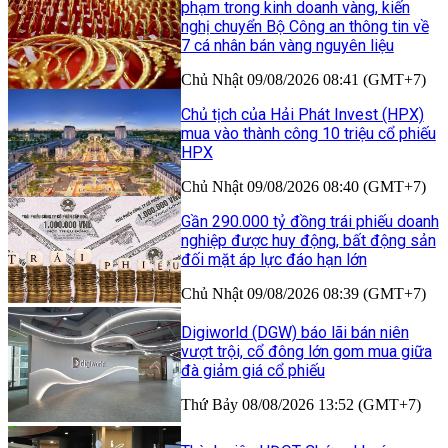
phạm trong kinh doanh vàng, kiến
nghị chuyển Bộ Công an thông tin về
7 cá nhân bán vàng nguyên liệu
Chủ Nhật 09/08/2026 08:41 (GMT+7)
Chủ tịch của Hải Phát Invest (HPX)
mua vào thành công 10 triệu cổ phiếu
HPX
Chủ Nhật 09/08/2026 08:40 (GMT+7)
Gần 290.000 tỷ đồng trái phiếu doanh
nghiệp được huy động, bất động sản
đối mặt áp lực đáo hạn lớn
Chủ Nhật 09/08/2026 08:39 (GMT+7)
Digiworld (DGW) báo lãi bán niên
vượt trội, cổ đông lớn gom mua giữa
đà giảm giá cổ phiếu
Thứ Bảy 08/08/2026 13:52 (GMT+7)