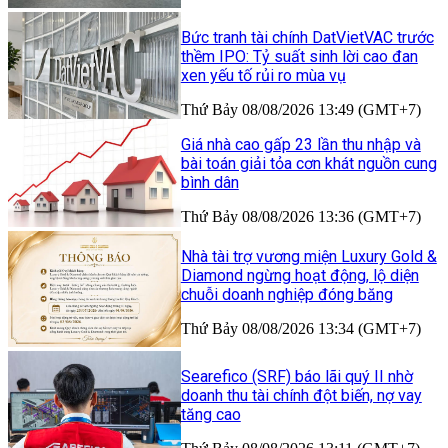
Bức tranh tài chính DatVietVAC trước
thềm IPO: Tỷ suất sinh lời cao đan
xen yếu tố rủi ro mùa vụ
Thứ Bảy 08/08/2026 13:49 (GMT+7)
Giá nhà cao gấp 23 lần thu nhập và
bài toán giải tỏa cơn khát nguồn cung
bình dân
Thứ Bảy 08/08/2026 13:36 (GMT+7)
Nhà tài trợ vương miện Luxury Gold &
Diamond ngừng hoạt động, lộ diện
chuỗi doanh nghiệp đóng băng
Thứ Bảy 08/08/2026 13:34 (GMT+7)
Searefico (SRF) báo lãi quý II nhờ
doanh thu tài chính đột biến, nợ vay
tăng cao