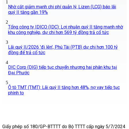
1
Nhờ cắt giảm mạnh chi phí quản lý, Lizen (LCG) báo lãi
quý II tăng gần 19%
2
Tổng công ty IDICO (IDC): Lợi nhuận quý II tăng mạnh nhờ
khu công nghiệp, dự chi hơn 569 tỷ đồng trả cổ tức
3
Lãi quý II/2026 'đi lên', Phú Tài (PTB) dự chi hơn 100 tỷ
đồng để trả cổ tức
4
DIC Corp (DIG) tiếp tục chuyển nhượng hai phân khu tại
Đại Phước
5
Ô tô TMT (TMT): Lãi quý II tăng hơn 48%, nợ vay tiếp tục
phình to
Giấy phép số 180/GP-BTTTT do Bộ TTTT cấp ngày 5/7/2024