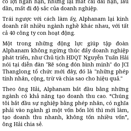
có lợi ngắn hạn, nhưng lại mất cái dài hạn, lâu
dần, mất đi độ sắc của doanh nghiệp.
Trái ngược với cách làm ấy, Alphanam lại kinh
doanh rất nhiều ngành nghề khác nhau, với tất
cả 40 công ty con hoạt động.
Một trong những động lực giúp tập đoàn
Alphanam không ngừng thúc đẩy doanh nghiệp
phát triển, như Chủ tịch HDQT Nguyễn Tuấn Hải
nói tại diễn đàn "Rẽ sóng đón bình minh" do JCI
Thanglong tổ chức mới đây, đó là "những phép
tính nhân, cộng, trừ và chia sao cho hiệu quả."
Theo ông Hải, Alphanam bắt đầu bằng những
ngành có khả năng tạo doanh thu cao. “Chúng
tôi bắt đầu sự nghiệp bằng phép nhân, có nghĩa
phải vào ngành gì một vốn bốn lời thì mới làm,
tạo doanh thu nhanh, không tốn nhiều vốn”,
ông Hải chia sẻ.