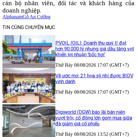
cán bộ nhân viên, đối tác và khách hàng của
doanh nghiệp.
Alphanam
Gỗ An Cường
TIN CÙNG CHUYÊN MỤC
PVOIL (OIL): Doanh thu quý II đạt
hơn 90.000 tỷ nhưng giá dầu tăng vọt
khiến lợi nhuận 'bốc hơi'
Thứ Bảy 08/08/2026 17:07 (GMT+7)
Vẽ ước mơ, 21 họa sỹ nhí được BIDV
vinh danh
Thứ Bảy 08/08/2026 17:07 (GMT+7)
Digiworld (DGW) báo lãi bán niên
vượt trội, cổ đông lớn gom mua giữa
đà giảm giá cổ phiếu
Thứ Bảy 08/08/2026 13:52 (GMT+7)