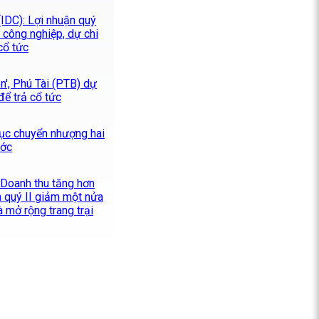
IDC): Lợi nhuận quý
 công nghiệp, dự chi
cổ tức
ên', Phú Tài (PTB) dự
để trả cổ tức
tục chuyển nhượng hai
ước
 Doanh thu tăng hơn
n quý II giảm một nửa
và mở rộng trang trại