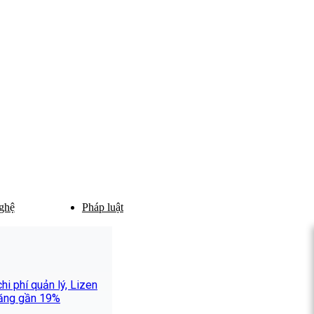
ghệ
Pháp luật
i phí quản lý, Lizen
 tăng gần 19%