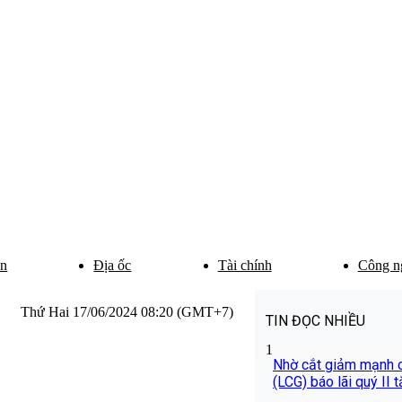
ân
Địa ốc
Tài chính
Công n
Thứ Hai 17/06/2024 08:20 (GMT+7)
TIN ĐỌC NHIỀU
1
Nhờ cắt giảm mạnh ch
(LCG) báo lãi quý II