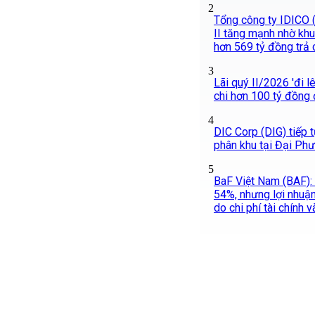
2
Tổng công ty IDICO (
II tăng mạnh nhờ khu
hơn 569 tỷ đồng trả 
3
Lãi quý II/2026 'đi l
chi hơn 100 tỷ đồng 
4
DIC Corp (DIG) tiếp 
phân khu tại Đại Ph
5
BaF Việt Nam (BAF):
54%, nhưng lợi nhuậ
do chi phí tài chính 