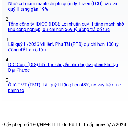
Nhờ cắt giảm mạnh chi phí quản lý, Lizen (LCG) báo lãi
quý II tăng gần 19%
2
Tổng công ty IDICO (IDC): Lợi nhuận quý II tăng mạnh nhờ
khu công nghiệp, dự chi hơn 569 tỷ đồng trả cổ tức
3
Lãi quý II/2026 'đi lên', Phú Tài (PTB) dự chi hơn 100 tỷ
đồng để trả cổ tức
4
DIC Corp (DIG) tiếp tục chuyển nhượng hai phân khu tại
Đại Phước
5
Ô tô TMT (TMT): Lãi quý II tăng hơn 48%, nợ vay tiếp tục
phình to
Giấy phép số 180/GP-BTTTT do Bộ TTTT cấp ngày 5/7/2024