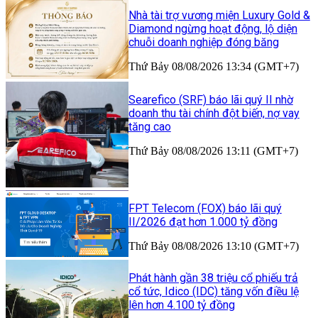
Nhà tài trợ vương miện Luxury Gold &
Diamond ngừng hoạt động, lộ diện
chuỗi doanh nghiệp đóng băng
Thứ Bảy 08/08/2026 13:34 (GMT+7)
Searefico (SRF) báo lãi quý II nhờ
doanh thu tài chính đột biến, nợ vay
tăng cao
Thứ Bảy 08/08/2026 13:11 (GMT+7)
FPT Telecom (FOX) báo lãi quý
II/2026 đạt hơn 1.000 tỷ đồng
Thứ Bảy 08/08/2026 13:10 (GMT+7)
Phát hành gần 38 triệu cổ phiếu trả
cổ tức, Idico (IDC) tăng vốn điều lệ
lên hơn 4.100 tỷ đồng