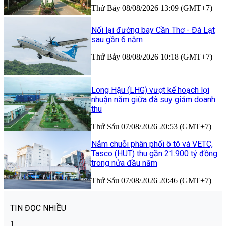
Thứ Bảy 08/08/2026 13:09 (GMT+7)
Nối lại đường bay Cần Thơ - Đà Lạt
sau gần 6 năm
Thứ Bảy 08/08/2026 10:18 (GMT+7)
Long Hậu (LHG) vượt kế hoạch lợi
nhuận năm giữa đà suy giảm doanh
thu
Thứ Sáu 07/08/2026 20:53 (GMT+7)
Nắm chuỗi phân phối ô tô và VETC,
Tasco (HUT) thu gần 21.900 tỷ đồng
trong nửa đầu năm
Thứ Sáu 07/08/2026 20:46 (GMT+7)
TIN ĐỌC NHIỀU
1