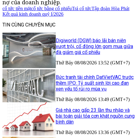
nợ của doanh nghiệp.
cổ tức tiền mặt
cổ tức bằng cổ phiếu
Trả cổ tức
Tập đoàn Hòa Phát
Kết quả kinh doanh quý I/2026
TIN CÙNG CHUYÊN MỤC
Digiworld (DGW) báo lãi bán niên
vượt trội, cổ đông lớn gom mua giữa
đà giảm giá cổ phiếu
Thứ Bảy 08/08/2026 13:52 (GMT+7)
Bức tranh tài chính DatVietVAC trước
thềm IPO: Tỷ suất sinh lời cao đan
xen yếu tố rủi ro mùa vụ
Thứ Bảy 08/08/2026 13:49 (GMT+7)
Giá nhà cao gấp 23 lần thu nhập và
bài toán giải tỏa cơn khát nguồn cung
bình dân
Thứ Bảy 08/08/2026 13:36 (GMT+7)