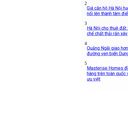
2
Giá căn hộ Hà Nội hạ
nổi lên thành tâm đi
3
Hà Nội cho thuê đất x
chế chất thải rắn xâ
4
Quảng Ngãi giao hơn 
đường ven biển Dung
5
Masterise Homes đồ
hàng trên toàn quốc v
ưu việt