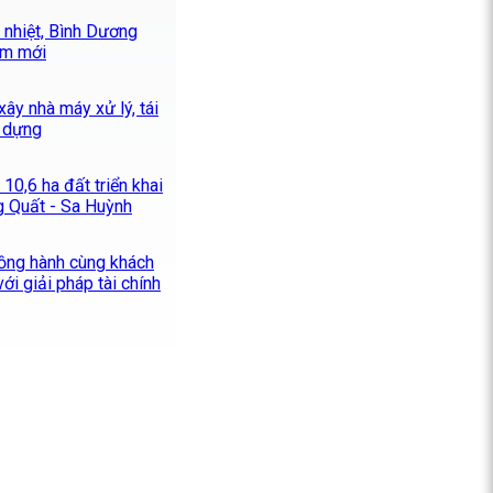
 nhiệt, Bình Dương
ểm mới
ây nhà máy xử lý, tái
y dựng
10,6 ha đất triển khai
 Quất - Sa Huỳnh
ng hành cùng khách
ới giải pháp tài chính