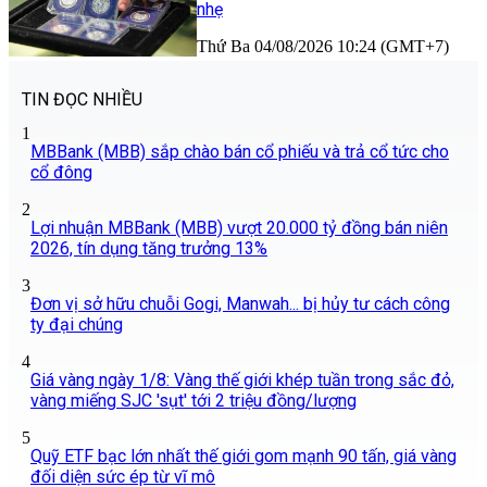
nhẹ
Thứ Ba 04/08/2026 10:24 (GMT+7)
TIN ĐỌC NHIỀU
1
MBBank (MBB) sắp chào bán cổ phiếu và trả cổ tức cho
cổ đông
2
Lợi nhuận MBBank (MBB) vượt 20.000 tỷ đồng bán niên
2026, tín dụng tăng trưởng 13%
3
Đơn vị sở hữu chuỗi Gogi, Manwah... bị hủy tư cách công
ty đại chúng
4
Giá vàng ngày 1/8: Vàng thế giới khép tuần trong sắc đỏ,
vàng miếng SJC 'sụt' tới 2 triệu đồng/lượng
5
Quỹ ETF bạc lớn nhất thế giới gom mạnh 90 tấn, giá vàng
đối diện sức ép từ vĩ mô