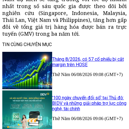
nhất trong số sáu quốc gia được theo dõi bởi
nghiên cứu (Singapore, Indonesia, Malaysia,
Thái Lan, Việt Nam và Philippines), tăng hơn gấp
đôi về tổng giá trị hàng hóa được bán ra trực
tuyến (GMV) trong ba năm tới.
TIN CÙNG CHUYÊN MỤC
Tháng 8/2026, có 57 cổ phiếu bị cắt
margin trên HOSE
Thứ Năm 06/08/2026 09:08 (GMT+7)
'100 ngày chuyển đổi số' tại Thủ đô:
BIDV và những giải pháp trợ lực công
nghệ, tài chính
Thứ Năm 06/08/2026 09:06 (GMT+7)