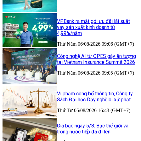
VPBank ra mắt gói ưu đãi lãi suất
vay sản xuất kinh doanh từ
4,99%/năm
Thứ Năm 06/08/2026 09:06 (GMT+7)
Công nghệ AI từ OPES gây ấn tượng
tại Vietnam Insurance Summit 2026
Thứ Năm 06/08/2026 09:05 (GMT+7)
Vi phạm công bố thông tin, Công ty
Sách Đại học Dạy nghề bị xử phạt
Thứ Tư 05/08/2026 16:43 (GMT+7)
Giá bạc ngày 5/8: Bạc thế giới và
trong nước tiếp đà đi lên