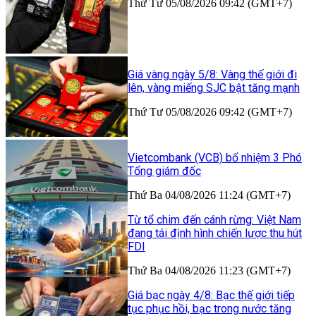
Thứ Tư 05/08/2026 09:42 (GMT+7)
Giá vàng ngày 5/8: Vàng thế giới đi
lên, vàng miếng SJC bật tăng mạnh
Thứ Tư 05/08/2026 09:42 (GMT+7)
Vietcombank (VCB) bổ nhiệm 3 Phó
Tổng giám đốc
Thứ Ba 04/08/2026 11:24 (GMT+7)
Từ tổ chim đến cánh rừng: Việt Nam
đang tái định hình chiến lược thu hút
FDI
Thứ Ba 04/08/2026 11:23 (GMT+7)
Giá bạc ngày 4/8: Bạc thế giới tiếp
tục phục hồi, bạc trong nước tăng