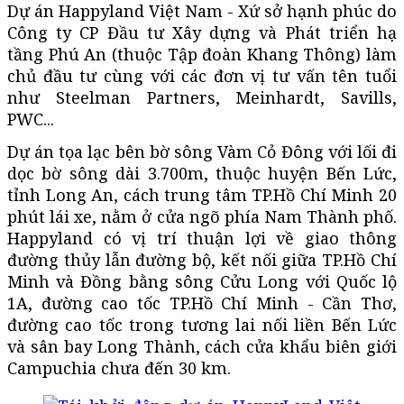
Dự án Happyland Việt Nam - Xứ sở hạnh phúc do
Công ty CP Đầu tư Xây dựng và Phát triển hạ
tầng Phú An (thuộc Tập đoàn Khang Thông) làm
chủ đầu tư cùng với các đơn vị tư vấn tên tuổi
như Steelman Partners, Meinhardt, Savills,
PWC...
Dự án tọa lạc bên bờ sông Vàm Cỏ Đông với lối đi
dọc bờ sông dài 3.700m, thuộc huyện Bến Lức,
tỉnh Long An, cách trung tâm TP.Hồ Chí Minh 20
phút lái xe, nằm ở cửa ngõ phía Nam Thành phố.
Happyland có vị trí thuận lợi về giao thông
đường thủy lẫn đường bộ, kết nối giữa TP.Hồ Chí
Minh và Đồng bằng sông Cửu Long với Quốc lộ
1A, đường cao tốc TP.Hồ Chí Minh - Cần Thơ,
đường cao tốc trong tương lai nối liền Bến Lức
và sân bay Long Thành, cách cửa khẩu biên giới
Campuchia chưa đến 30 km.