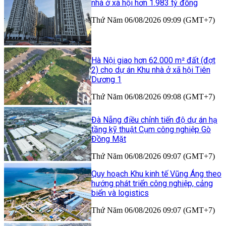
nhà ở xã hội hơn 1.983 tỷ đồng
Thứ Năm 06/08/2026 09:09 (GMT+7)
Hà Nội giao hơn 62.000 m² đất (đợt
2) cho dự án Khu nhà ở xã hội Tiên
Dương 1
Thứ Năm 06/08/2026 09:08 (GMT+7)
Đà Nẵng điều chỉnh tiến độ dự án hạ
tầng kỹ thuật Cụm công nghiệp Gò
Đồng Mặt
Thứ Năm 06/08/2026 09:07 (GMT+7)
Quy hoạch Khu kinh tế Vũng Áng theo
hướng phát triển công nghiệp, cảng
biển và logistics
Thứ Năm 06/08/2026 09:07 (GMT+7)