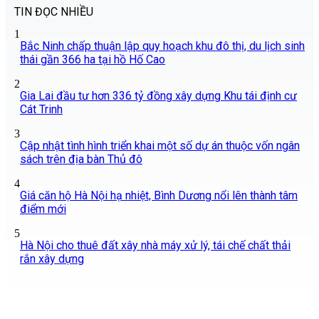
TIN ĐỌC NHIỀU
1
Bắc Ninh chấp thuận lập quy hoạch khu đô thị, du lịch sinh
thái gần 366 ha tại hồ Hố Cao
2
Gia Lai đầu tư hơn 336 tỷ đồng xây dựng Khu tái định cư
Cát Trinh
3
Cập nhật tình hình triển khai một số dự án thuộc vốn ngân
sách trên địa bàn Thủ đô
4
Giá căn hộ Hà Nội hạ nhiệt, Bình Dương nổi lên thành tâm
điểm mới
5
Hà Nội cho thuê đất xây nhà máy xử lý, tái chế chất thải
rắn xây dựng