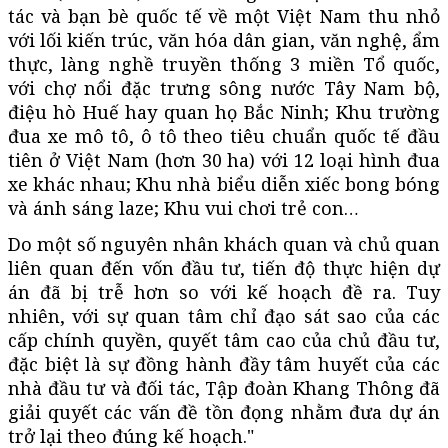
tác và bạn bè quốc tế về một Việt Nam thu nhỏ
với lối kiến trúc, văn hóa dân gian, văn nghệ, ẩm
thực, làng nghề truyền thống 3 miền Tổ quốc,
với chợ nổi đặc trưng sông nước Tây Nam bộ,
điệu hò Huế hay quan họ Bắc Ninh; Khu trường
đua xe mô tô, ô tô theo tiêu chuẩn quốc tế đầu
tiên ở Việt Nam (hơn 30 ha) với 12 loại hình đua
xe khác nhau; Khu nhà biểu diễn xiếc bong bóng
và ánh sáng laze; Khu vui chơi trẻ con…
Do một số nguyên nhân khách quan và chủ quan
liên quan đến vốn đầu tư, tiến độ thực hiện dự
án đã bị trễ hơn so với kế hoạch đề ra. Tuy
nhiên, với sự quan tâm chỉ đạo sát sao của các
cấp chính quyền, quyết tâm cao của chủ đầu tư,
đặc biệt là sự đồng hành đầy tâm huyết của các
nhà đầu tư và đối tác, Tập đoàn Khang Thông đã
giải quyết các vấn đề tồn đọng nhằm đưa dự án
trở lại theo đúng kế hoạch."