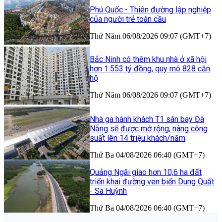
Phú Quốc - Thiên đường lập nghiệp
của người trẻ toàn cầu
Thứ Năm 06/08/2026 09:07 (GMT+7)
Bắc Ninh có thêm khu nhà ở xã hội
hơn 1.553 tỷ đồng, quy mô 828 căn
hộ
Thứ Năm 06/08/2026 09:07 (GMT+7)
Nhà ga hành khách T1 sân bay Đà
Nẵng sẽ được mở rộng, nâng công
suất lên 14 triệu khách/năm
Thứ Ba 04/08/2026 06:40 (GMT+7)
Quảng Ngãi giao hơn 10,6 ha đất
triển khai đường ven biển Dung Quất
- Sa Huỳnh
Thứ Ba 04/08/2026 06:40 (GMT+7)