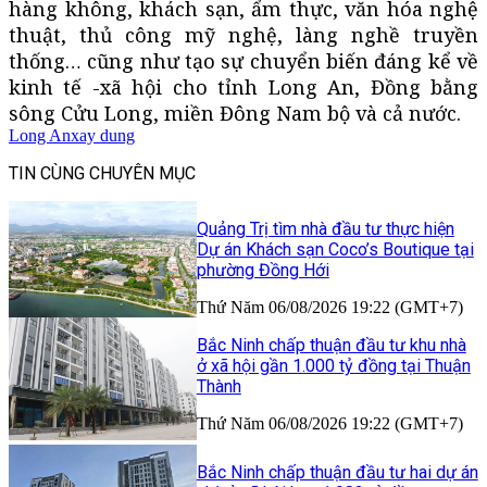
hàng không, khách sạn, ẩm thực, văn hóa nghệ
thuật, thủ công mỹ nghệ, làng nghề truyền
thống… cũng như tạo sự chuyển biến đáng kể về
kinh tế -xã hội cho tỉnh Long An, Đồng bằng
sông Cửu Long, miền Đông Nam bộ và cả nước.
Long An
xay dung
TIN CÙNG CHUYÊN MỤC
Quảng Trị tìm nhà đầu tư thực hiện
Dự án Khách sạn Coco’s Boutique tại
phường Đồng Hới
Thứ Năm 06/08/2026 19:22 (GMT+7)
Bắc Ninh chấp thuận đầu tư khu nhà
ở xã hội gần 1.000 tỷ đồng tại Thuận
Thành
Thứ Năm 06/08/2026 19:22 (GMT+7)
Bắc Ninh chấp thuận đầu tư hai dự án