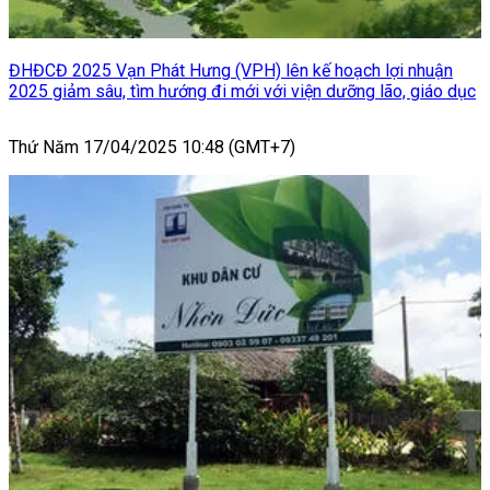
ĐHĐCĐ 2025 Vạn Phát Hưng (VPH) lên kế hoạch lợi nhuận
2025 giảm sâu, tìm hướng đi mới với viện dưỡng lão, giáo dục
Thứ Năm 17/04/2025 10:48 (GMT+7)