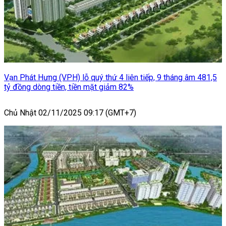
Vạn Phát Hưng (VPH) lỗ quý thứ 4 liên tiếp, 9 tháng âm 481,5
tỷ đồng dòng tiền, tiền mặt giảm 82%
Chủ Nhật 02/11/2025 09:17 (GMT+7)