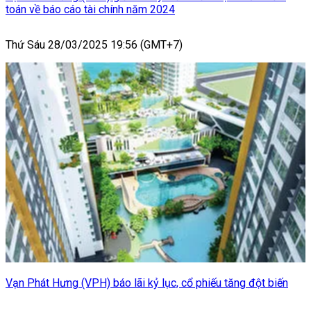
toán về báo cáo tài chính năm 2024
Thứ Sáu 28/03/2025 19:56 (GMT+7)
Vạn Phát Hưng (VPH) báo lãi kỷ lục, cổ phiếu tăng đột biến