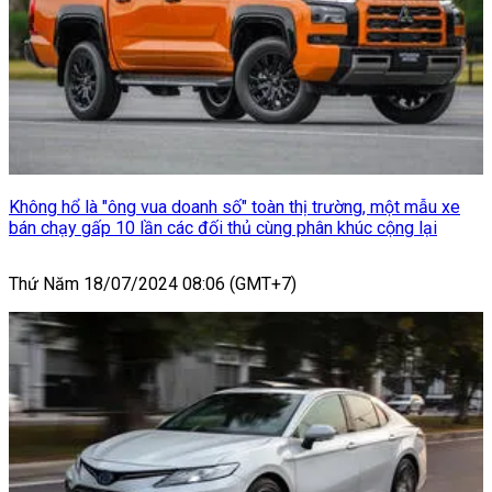
Không hổ là "ông vua doanh số" toàn thị trường, một mẫu xe
bán chạy gấp 10 lần các đối thủ cùng phân khúc cộng lại
Thứ Năm 18/07/2024 08:06 (GMT+7)