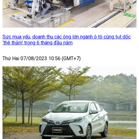
Sức mua yếu, doanh thu các ông lớn ngành ô tô cũng tụt dốc
‘thê thảm’ trong 6 tháng đầu năm
Thứ Hai 07/08/2023 10:56 (GMT+7)