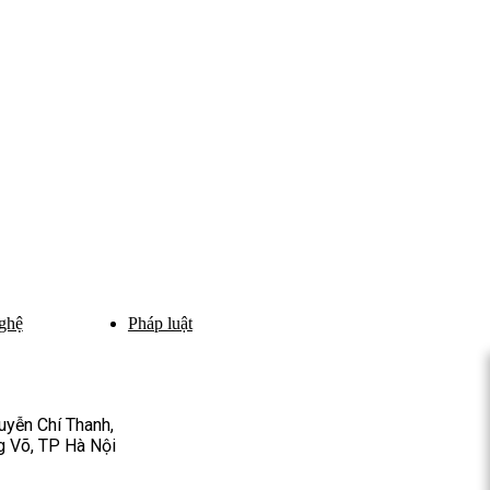
ghệ
Pháp luật
yễn Chí Thanh,
 Võ, TP Hà Nội