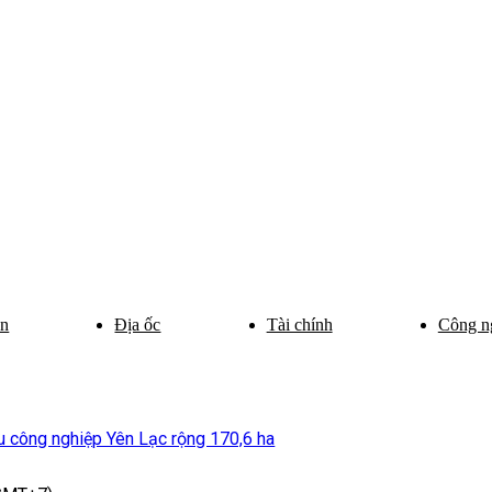
ân
Địa ốc
Tài chính
Công n
u công nghiệp Yên Lạc rộng 170,6 ha