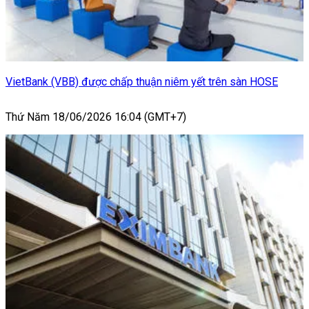
VietBank (VBB) được chấp thuận niêm yết trên sàn HOSE
Thứ Năm 18/06/2026 16:04 (GMT+7)