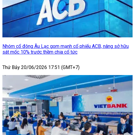
Nhóm cổ đông Âu Lạc gom mạnh cổ phiếu ACB, nâng sở hữu
sát mốc 10% trước thềm chia cổ tức
Thứ Bảy 20/06/2026 17:51 (GMT+7)