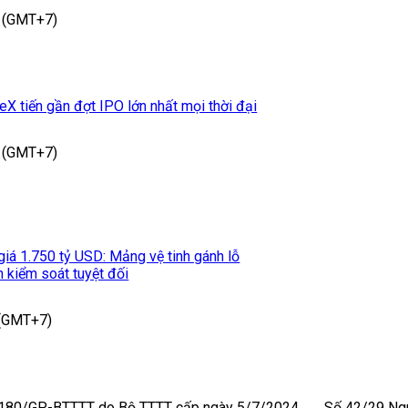
 (GMT+7)
eX tiến gần đợt IPO lớn nhất mọi thời đại
 (GMT+7)
iá 1.750 tỷ USD: Mảng vệ tinh gánh lỗ
 kiểm soát tuyệt đối
 (GMT+7)
 180/GP-BTTTT do Bộ TTTT cấp ngày 5/7/2024
Số 42/29 Ngu