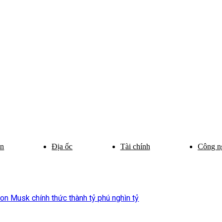
ân
Địa ốc
Tài chính
Công n
on Musk chính thức thành tỷ phú nghìn tỷ