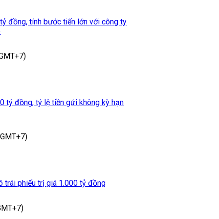
ỷ đồng, tính bước tiến lớn với công ty
e
(GMT+7)
 tỷ đồng, tỷ lệ tiền gửi không kỳ hạn
 (GMT+7)
trái phiếu trị giá 1.000 tỷ đồng
(GMT+7)