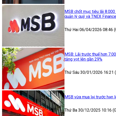
MSB chốt mục tiêu lãi 8.000 t
quản lý quỹ và TNEX Financ
Thứ Hai 06/04/2026 08:46 
MSB: Lãi trước thuế hơn 7.000
tăng vọt lên gần 29%
Thứ Sáu 30/01/2026 16:21
MSB vừa mua lại trước hạn lô 
Thứ Ba 30/12/2025 10:16 