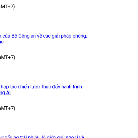
(GMT+7)
 của Bộ Công an về các giải pháp phòng,
ao
(GMT+7)
p tác chiến lược, thúc đẩy hành trình
ng AI
(GMT+7)
cấu nợ trái phiếu, lộ diện quỹ ngoại và