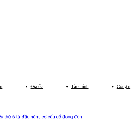
ân
Địa ốc
Tài chính
Công n
iếu thứ 6 từ đầu năm, cơ cấu cổ đông đón