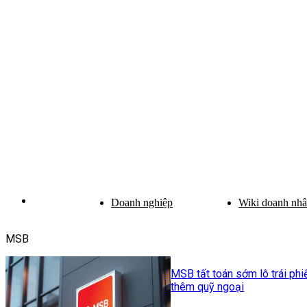
Doanh nghiệp
Wiki doanh nh
MSB
MSB tất toán sớm lô trái ph
thêm quỹ ngoại