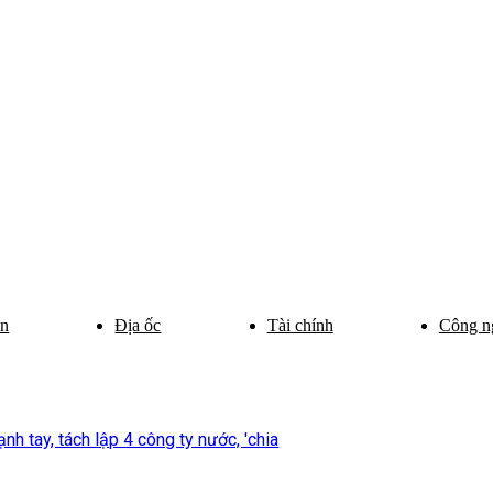
ân
Địa ốc
Tài chính
Công n
h tay, tách lập 4 công ty nước, 'chia