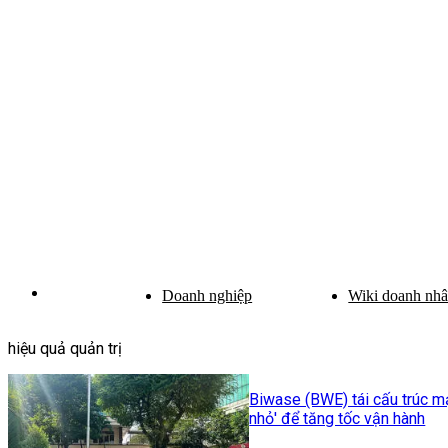
Doanh nghiệp
Wiki doanh nh
hiệu quả quản trị
Biwase (BWE) tái cấu trúc mạn
nhỏ' để tăng tốc vận hành