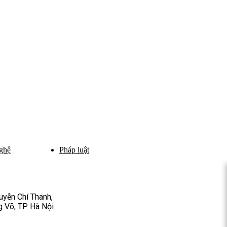
ghệ
Pháp luật
yễn Chí Thanh,
 Võ, TP Hà Nội