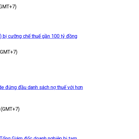
(GMT+7)
 bị cưỡng chế thuế gần 100 tỷ đồng
 (GMT+7)
de đứng đầu danh sách nợ thuế với hơn
 (GMT+7)
 Tổng Giám đốc doanh nghiệp bị tạm