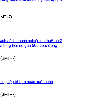
(GMT+7)
nh sách doanh nghiệp nợ thuế: có 2
i tổng tiền nợ gần 600 triệu đồng
 (GMT+7)
 nghiệp bị tạm hoãn xuất cảnh
 (GMT+7)