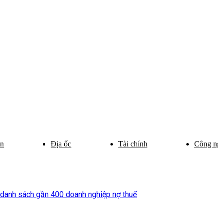
ân
Địa ốc
Tài chính
Công n
 danh sách gần 400 doanh nghiệp nợ thuế