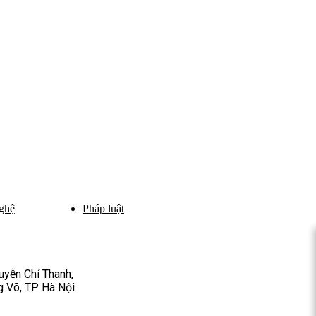
ghệ
Pháp luật
yễn Chí Thanh,
 Võ, TP Hà Nội