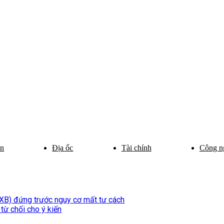
ân
Địa ốc
Tài chính
Công n
VXB) đứng trước nguy cơ mất tư cách
 từ chối cho ý kiến