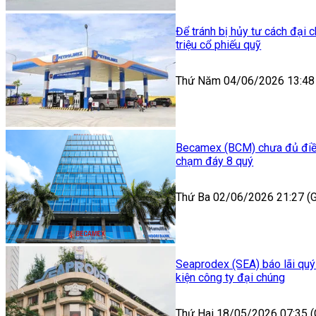
Để tránh bị hủy tư cách đại
triệu cổ phiếu quỹ
Thứ Năm 04/06/2026 13:48
Becamex (BCM) chưa đủ điều 
chạm đáy 8 quý
Thứ Ba 02/06/2026 21:27 
Seaprodex (SEA) báo lãi quý
kiện công ty đại chúng
Thứ Hai 18/05/2026 07:35 