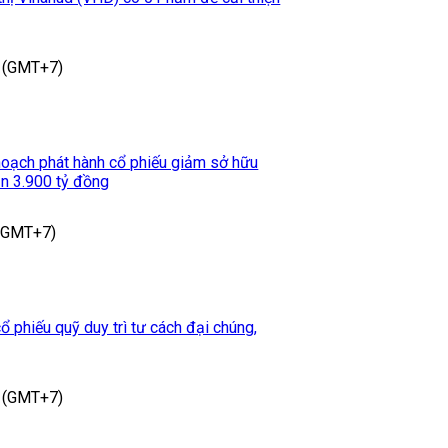
 (GMT+7)
oạch phát hành cổ phiếu giảm sở hữu
ần 3.900 tỷ đồng
 (GMT+7)
 phiếu quỹ duy trì tư cách đại chúng,
 (GMT+7)