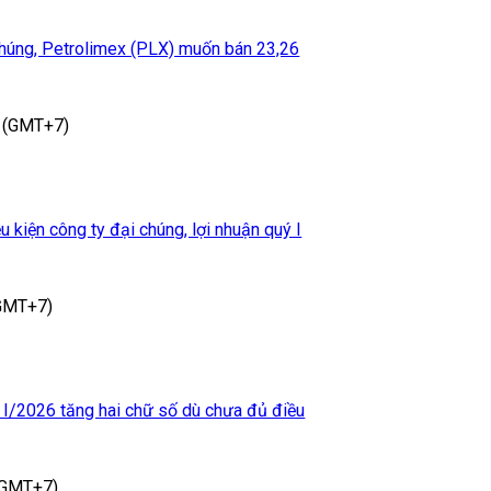
 chúng, Petrolimex (PLX) muốn bán 23,26
 (GMT+7)
kiện công ty đại chúng, lợi nhuận quý I
(GMT+7)
 I/2026 tăng hai chữ số dù chưa đủ điều
(GMT+7)