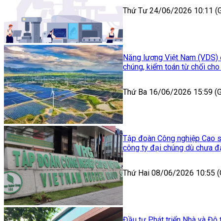
Thứ Tư 24/06/2026 10:11 
Năng lượng Việt Nam (VDS) đ
chúng, kiểm toán từ chối cho 
Thứ Ba 16/06/2026 15:59 
Tập đoàn Công nghiệp Cao s
công ty đại chúng dù chưa đ
Thứ Hai 08/06/2026 10:55 
Đầu tư Phát triển Nhà và Đô 