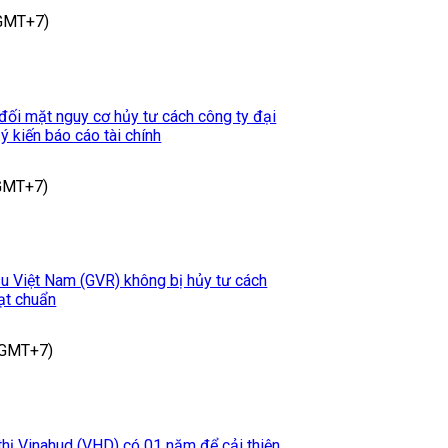
(GMT+7)
ối mặt nguy cơ hủy tư cách công ty đại
ý kiến báo cáo tài chính
(GMT+7)
u Việt Nam (GVR) không bị hủy tư cách
ạt chuẩn
(GMT+7)
thị Vinahud (VHD) có 01 năm để cải thiện