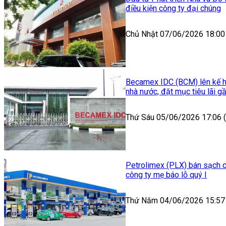
điều kiện công ty đại chúng
Chủ Nhật 07/06/2026 18:00
Becamex IDC (BCM) lên kế h
nhà nước, đặt mục tiêu lãi g
Thứ Sáu 05/06/2026 17:06
Petrolimex (PLX) bán sạch cổ
công ty mẹ báo lỗ quý I
Thứ Năm 04/06/2026 15:57